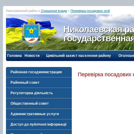
Николаевский район »
Очищення влади
»
Перевірка посадових осіб
Николаевская р
государственна
Головна
Новости
Цивільний захист населення району
Оголоше
Районная госадминистрация
Перевірка посадових 
Районный совет
Регуляторна діяльність
Общественный совет
Административные услуги
Доступ до публічної інформації