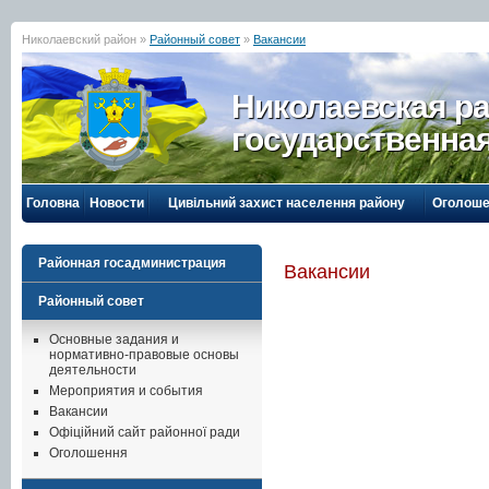
Николаевский район »
Районный совет
»
Вакансии
Николаевская р
государственна
Головна
Новости
Цивільний захист населення району
Оголоше
Районная госадминистрация
Вакансии
Районный совет
Основные задания и
нормативно-правовые основы
деятельности
Мероприятия и события
Вакансии
Офіційний сайт районної ради
Оголошення