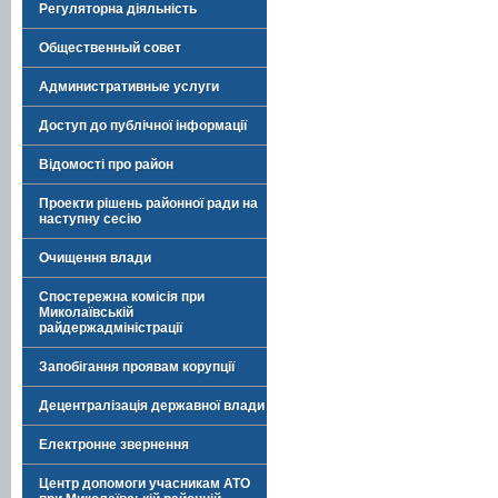
Регуляторна діяльність
Общественный совет
Административные услуги
Доступ до публічної інформації
Відомості про район
Проекти рішень районної ради на
наступну сесію
Очищення влади
Спостережна комісія при
Миколаївській
райдержадміністрації
Запобігання проявам корупції
Децентралізація державної влади
Електронне звернення
Центр допомоги учасникам АТО