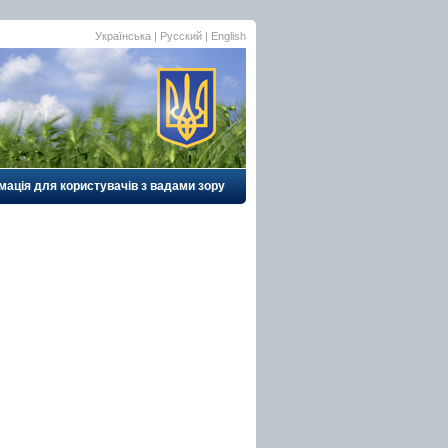
Українська
| Русский |
English
мація для користувачів з вадами зору