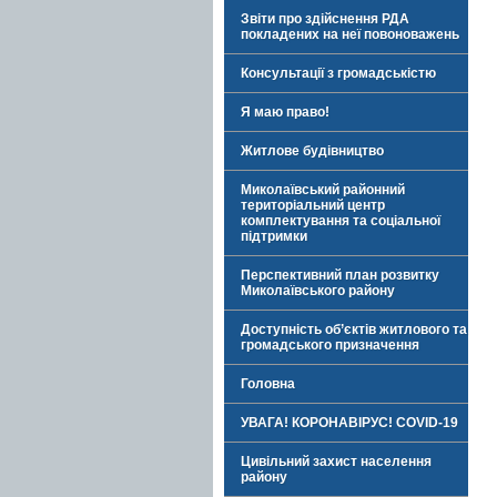
Звіти про здійснення РДА
покладених на неї повоноважень
Консультації з громадськістю
Я маю право!
Житлове будівництво
Миколаївський районний
територіальний центр
комплектування та соціальної
підтримки
Перспективний план розвитку
Миколаївського району
Доступність об’єктів житлового та
громадського призначення
Головна
УВАГА! КОРОНАВІРУС! COVID-19
Цивільний захист населення
району