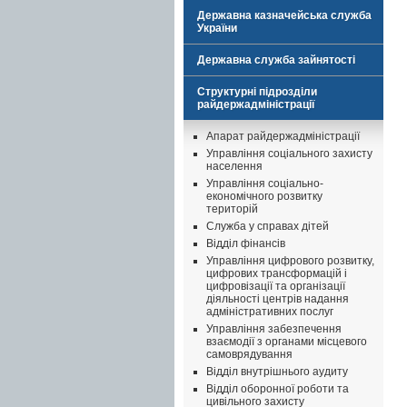
Державна казначейська служба
України
Державна служба зайнятості
Структурні підрозділи
райдержадміністрації
Апарат райдержадміністрації
Управління соціального захисту
населення
Управління соціально-
економічного розвитку
територій
Служба у справах дітей
Відділ фінансів
Управління цифрового розвитку,
цифрових трансформацій і
цифровізації та організації
діяльності центрів надання
адміністративних послуг
Управління забезпечення
взаємодії з органами місцевого
самоврядування
Відділ внутрішнього аудиту
Відділ оборонної роботи та
цивільного захисту