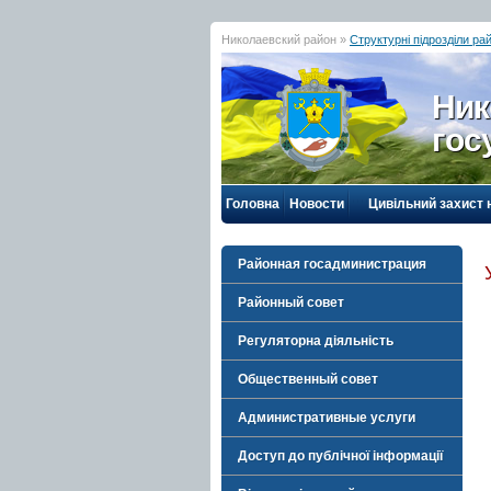
Николаевский район »
Структурні підрозділи ра
Ник
гос
Головна
Новости
Цивільний захист 
Районная госадминистрация
Районный совет
Регуляторна діяльність
Общественный совет
Административные услуги
Доступ до публічної інформації