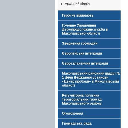
Архівний відділ
Герої не вмирають
Головне Управління
Держпродспоживслужби в
Миколаївської області
Звернення громадян
Європейська інтеграція
Євроатлантична інтеграція
Миколаївський районний відділ №
1 філії Державної установи
«Центр пробації» в Миколаївській
області
Регуляторна політика
територіальних громад
Миколаївського району
Оголошення
Громадська рада