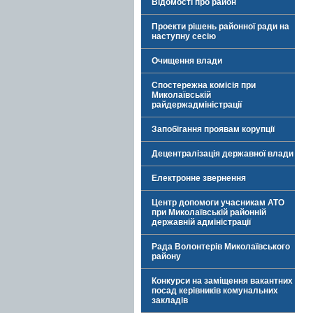
Відомості про район
Проекти рішень районної ради на
наступну сесію
Очищення влади
Спостережна комісія при
Миколаївській
райдержадміністрації
Запобігання проявам корупції
Децентралізація державної влади
Електронне звернення
Центр допомоги учасникам АТО
при Миколаївській районній
державній адміністрації
Рада Волонтерів Миколаївського
району
Конкурси на заміщення вакантних
посад керівників комунальних
закладів