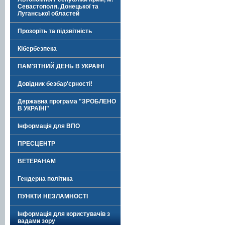
Севастополя, Донецької та
Луганської областей
Прозоріть та підзвітність
Кібербезпека
ПАМ'ЯТНИЙ ДЕНЬ В УКРАЇНІ
Довідник безбар'єрності!
Державна програма "ЗРОБЛЕНО
В УКРАЇНІ"
Інформація для ВПО
ПРЕСЦЕНТР
ВЕТЕРАНАМ
Гендерна політика
ПУНКТИ НЕЗЛАМНОСТІ
Інформація для користувачів з
вадами зору