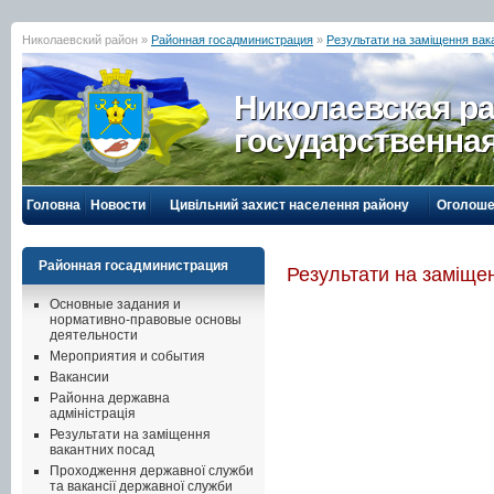
Николаевский район »
Районная госадминистрация
»
Результати на заміщення вак
Николаевская р
государственна
Головна
Новости
Цивільний захист населення району
Оголоше
Районная госадминистрация
Результати на заміще
Основные задания и
нормативно-правовые основы
деятельности
Мероприятия и события
Вакансии
Районна державна
адміністрація
Результати на заміщення
вакантних посад
Проходження державної служби
та вакансії державної служби