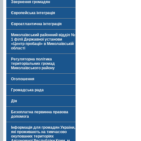
Звернення громадян
Європейська інтеграція
Євроатлантична інтеграція
Миколаївський районний відділ №
1 філії Державної установи
«Центр пробації» в Миколаївській
області
Регуляторна політика
територіальних громад
Миколаївського району
Оголошення
Громадська рада
Дія
Безоплатна первинна правова
допомога
Інформація для громадян України,
які проживають на тимчасово
окупованих територіях
Автономної Республіки Крим, м.