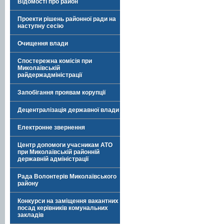
Відомості про район
Проекти рішень районної ради на
наступну сесію
Очищення влади
Спостережна комісія при
Миколаївській
райдержадміністрації
Запобігання проявам корупції
Децентралізація державної влади
Електронне звернення
Центр допомоги учасникам АТО
при Миколаївській районній
державній адміністрації
Рада Волонтерів Миколаївського
району
Конкурси на заміщення вакантних
посад керівників комунальних
закладів