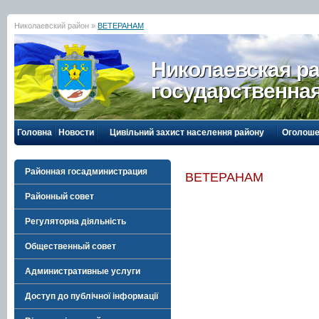
Николаевский район »
ВЕТЕРАНАМ
Николаевская р
государственна
Головна
Новости
Цивільний захист населення району
Оголоше
Районная госадминистрация
ВЕТЕРАНАМ
Районный совет
Регуляторна діяльність
Общественный совет
Административные услуги
Доступ до публічної інформації