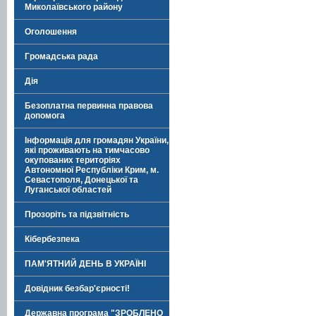
Миколаївського району
Оголошення
Громадська рада
Дія
Безоплатна первинна правова
допомога
Інформація для громадян України,
які проживають на тимчасово
окупованих територіях
Автономної Республіки Крим, м.
Севастополя, Донецької та
Луганської областей
Прозоріть та підзвітність
Кібербезпека
ПАМ'ЯТНИЙ ДЕНЬ В УКРАЇНІ
Довідник безбар'єрності!
Державна програма "ЗРОБЛЕНО