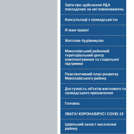
Звіти про здійснення РДА
покладених на неї повоноважень
Консультації з громадськістю
Я маю право!
Житлове будівництво
Миколаївський районний
територіальний центр
комплектування та соціальної
підтримки
Перспективний план розвитку
Миколаївського району
Доступність об’єктів житлового та
громадського призначення
Головна
УВАГА! КОРОНАВІРУС! COVID-19
Цивільний захист населення
району