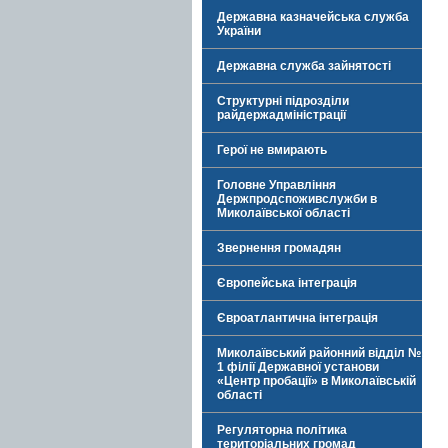
Державна казначейська служба
України
Державна служба зайнятості
Структурні підрозділи
райдержадміністрації
Герої не вмирають
Головне Управління
Держпродспоживслужби в
Миколаївської області
Звернення громадян
Європейська інтеграція
Євроатлантична інтеграція
Миколаївський районний відділ №
1 філії Державної установи
«Центр пробації» в Миколаївській
області
Регуляторна політика
територіальних громад