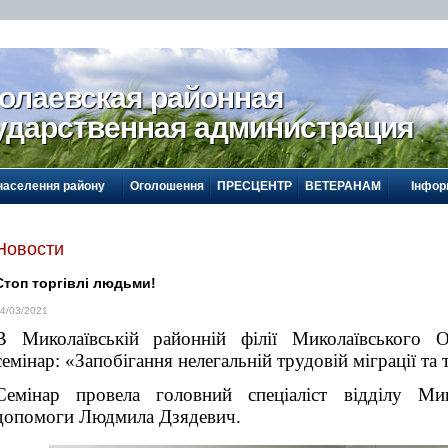
олаевская районная
ударственная администрация
населення району
Оголошення
ПРЕСЦЕНТР
ВЕТЕРАНАМ
Інфор
Новости
Стоп торгівлі людьми!
4/03/2021
В Миколаївській районній філії Миколаївського 
c
емінар: «Запобігання нелегальній трудовій міграції та
Семінар провела головний спеціаліст відділу Ми
допомоги Людмила Дзядевич.