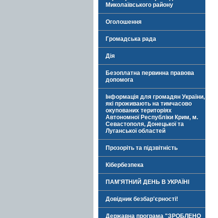
Миколаївського району
Оголошення
Громадська рада
Дія
Безоплатна первинна правова
допомога
Інформація для громадян України,
які проживають на тимчасово
окупованих територіях
Автономної Республіки Крим, м.
Севастополя, Донецької та
Луганської областей
Прозоріть та підзвітність
Кібербезпека
ПАМ'ЯТНИЙ ДЕНЬ В УКРАЇНІ
Довідник безбар'єрності!
Державна програма "ЗРОБЛЕНО