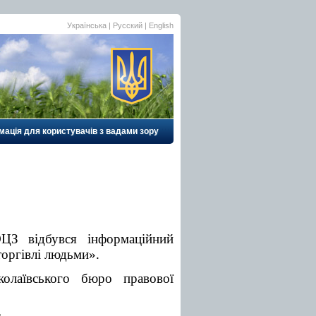
Українська
| Русский |
English
мація для користувачів з вадами зору
ОЦЗ відбувся інформаційний
 торгівлі людьми».
колаївського бюро правової