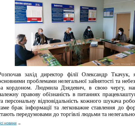
Розпочав захід директор
філії Олександр Ткачук
, 
основними проблемами нелегальної зайнятості та небе
за кордоном.
Людмила Дзядевич, в свою чергу,
наг
належну правову обізнаність в питаннях працевлашту
та персональну відповідальність кожного шукача робо
саме брак інформації та легковажне ставлення до фо
стають передумовами до торгівлі людьми та нелегальної
Всі новини
→