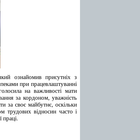
який ознайомив присутніх з
зпеками при працевлаштуванні
олосила на важливості мати
вання за кордоном, уважність
ти за своє майбутнє, оскільки
рм трудових відносин часто і
 праці.