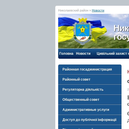
Николаевский район »
Новости
Ник
гос
Головна
Новости
Цивільний захист 
Районная госадминистрация
Районный совет
Регуляторна діяльність
2
Общественный совет
Административные услуги
Доступ до публічної інформації