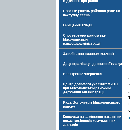
Відомості про район
Проекти рішень районної ради на
наступну сесію
Очищення влади
Спостережна комісія при
Миколаївській
райдержадміністрації
Запобігання проявам корупції
Децентралізація державної влади
Електронне звернення
Центр допомоги учасникам АТО
при Миколаївській районній
державній адміністрації
Рада Волонтерів Миколаївського
району
Конкурси на заміщення вакантних
посад керівників комунальних
закладів