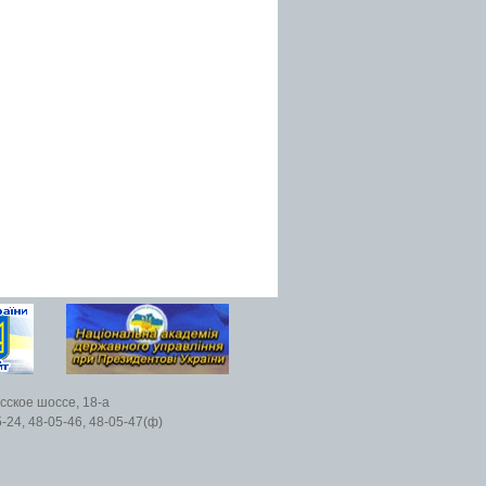
есское шоссе, 18-а
5-24, 48-05-46, 48-05-47(ф)