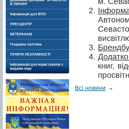
м. Сева
Державна програма "ЗРОБЛЕНО
В УКРАЇНІ"
Інформа
Інформація для ВПО
Автоно
ПРЕСЦЕНТР
Севасто
ВЕТЕРАНАМ
висвітл
Гендерна політика
Брендбу
Додатко
ПУНКТИ НЕЗЛАМНОСТІ
книг, ві
Інформація для користувачів з
вадами зору
просвіт
Всі новини
→