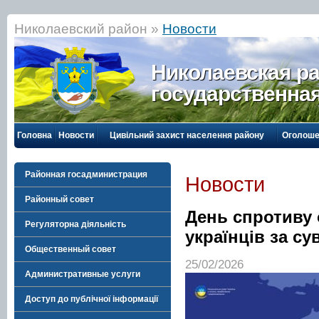
Николаевский район »
Новости
Николаевская р
государственна
Головна
Новости
Цивільний захист населення району
Оголоше
Районная госадминистрация
Новости
Районный совет
День спротиву 
Регуляторна діяльність
українців за су
Общественный совет
25/02/2026
Административные услуги
Доступ до публічної інформації