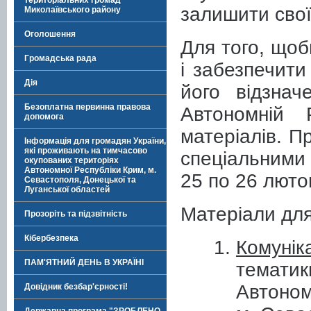
територіальних громад
залишити свої
Миколаївського району
Оголошення
Для того, щоб
Громадська рада
і забезпечити
Дія
його відзнач
Безоплатна первинна правова
Автономній 
допомога
матеріалів. П
Інформація для громадян України,
які проживають на тимчасово
спеціальними
окупованих територіях
Автономної Республіки Крим, м.
25 по 26 люто
Севастополя, Донецької та
Луганської областей
Матеріали дл
Прозоріть та підзвітність
Кібербезпека
Комунік
ПАМ'ЯТНИЙ ДЕНЬ В УКРАЇНІ
тематик
Автон
Довідник безбар'єрності!