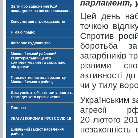
парламент, у
Звіти про здійснення РДА
покладених на неї повоноважень
Цей день наб
Консультації з громадськістю
точкою відлік
Я маю право!
Спротив росі
боротьба за
Житлове будівництво
загарбників т
Миколаївський районний
територіальний центр
комплектування та соціальної
різними спо
підтримки
активності до
Перспективний план розвитку
Миколаївського району
чи у тилу воро
Доступність об’єктів житлового та
громадського призначення
Українським з
агресії р
Головна
20 лютого 201
УВАГА! КОРОНАВІРУС! COVID-19
незаконність 
Цивільний захист населення
району