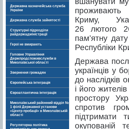
вшанувати муж
Державна казначейська служба
проживають 
України
Криму, Ук
Державна служба зайнятості
26 лютого 2
Структурні підрозділи
райдержадміністрації
пам’ятну дату
Герої не вмирають
Республіки Кр
Головне Управління
Держпродспоживслужби в
Держава посл
Миколаївської області
українців у б
Звернення громадян
до наслідків 
Європейська інтеграція
і його жителів
Євроатлантична інтеграція
простору Укр
Миколаївський районний відділ №
спротив гром
1 філії Державної установи
«Центр пробації» в Миколаївській
підтримати 
області
окупованій т
Регуляторна політика