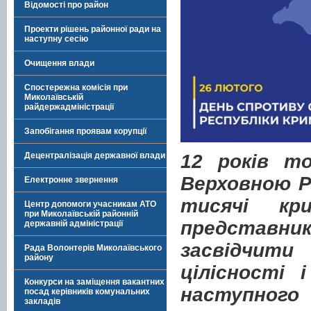
Відомості про район
Проекти рішень районної ради на
наступну сесію
Очищення влади
Спостережна комісія при
Миколаївській
райдержадміністрації
Запобігання проявам корупції
12 років т
Децентралізація державної влади
Верховною Р
Електронне звернення
тисячі кр
Центр допомоги учасникам АТО
при Миколаївській районній
представник
державній адміністрації
засвідчити
Рада Волонтерів Миколаївського
району
цілісності 
Конкурси на заміщення вакантних
наступного 
посад керівників комунальних
закладів