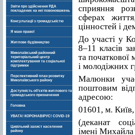
сприяння роз
Звіти про здійснення РДА
покладених на неї повоноважень
сферах життя
Консультації з громадськістю
цінностей і д
Я маю право!
До участі у К
Житлове будівництво
8–11 класів за
Миколаївський районний
та початкової 
територіальний центр
комплектування та соціальної
і молодіжних г
підтримки
Малюнки учас
Перспективний план розвитку
Миколаївського району
поштовим від
Доступність об’єктів житлового та
адресою:
громадського призначення
Головна
01601, м. Київ,
УВАГА! КОРОНАВІРУС! COVID-19
(деканат соц
Цивільний захист населення
імені Михайла
району