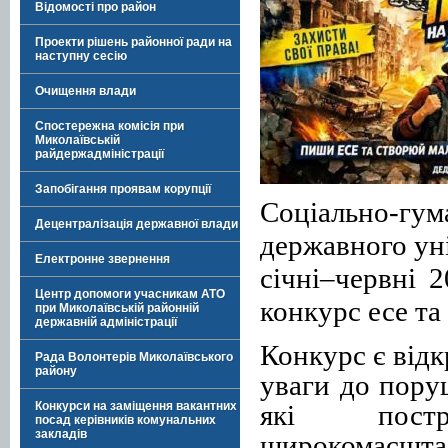
Відомості про район
Проекти рішень районної ради на
наступну сесію
Очищення влади
Спостережна комісія при
Миколаївській
райдержадміністрації
Запобігання проявам корупції
Соціально-гу
Децентралізація державної влади
державного ун
Електронне звернення
січні–червні 
Центр допомоги учасникам АТО
конкурс есе т
при Миколаївській районній
державній адміністрації
Конкурс є відк
Рада Волонтерів Миколаївського
району
уваги до пору
які постр
Конкурси на заміщення вакантних
посад керівників комунальних
закладів
широкомасшта