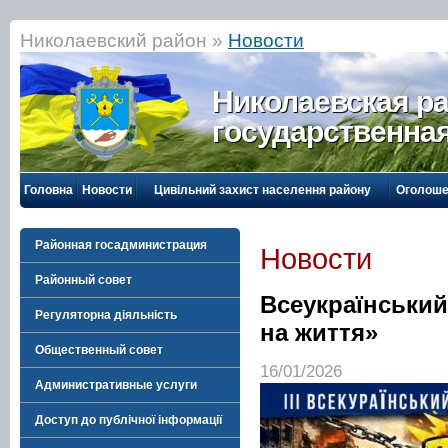
Николаевский район »
Новости
Николаевская р
государственна
Головна
Новости
Цивільний захист населення району
Оголоше
Районная госадминистрация
Новости
Районный совет
Всеукраїнський
Регуляторна діяльність
на життя»
Общественный совет
16/01/2026
Административные услуги
Доступ до публічної інформації