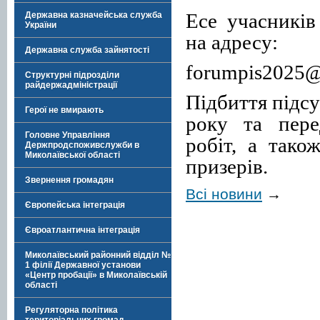
Есе учасників
Державна казначейська служба
України
на адресу:
Державна служба зайнятості
forumpis2025
Структурні підрозділи
райдержадміністрації
Підбиття підсу
Герої не вмирають
року та пере
Головне Управління
робіт, а тако
Держпродспоживслужби в
Миколаївської області
призерів.
Звернення громадян
Всі новини
→
Європейська інтеграція
Євроатлантична інтеграція
Миколаївський районний відділ №
1 філії Державної установи
«Центр пробації» в Миколаївській
області
Регуляторна політика