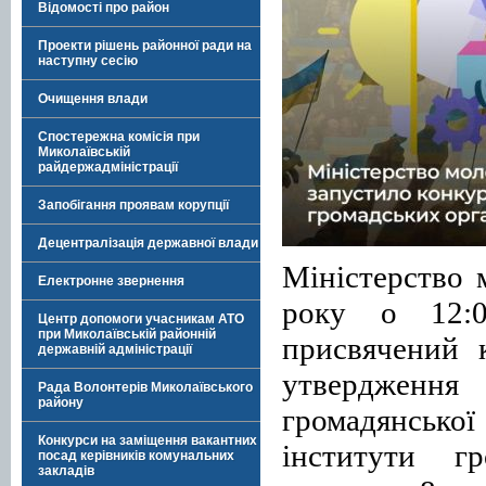
Відомості про район
Проекти рішень районної ради на
наступну сесію
Очищення влади
Спостережна комісія при
Миколаївській
райдержадміністрації
Запобігання проявам корупції
Децентралізація державної влади
Міністерство 
Електронне звернення
року о 12:0
Центр допомоги учасникам АТО
при Миколаївській районній
присвячений 
державній адміністрації
утвердженн
Рада Волонтерів Миколаївського
району
громадянсько
Конкурси на заміщення вакантних
інститути гр
посад керівників комунальних
закладів