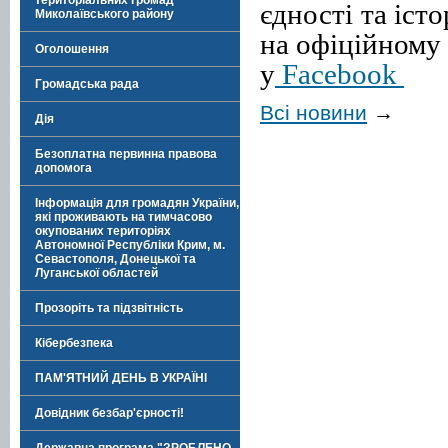
територіальних громад
єдності та іст
Миколаївського району
на офіційном
Оголошення
у
Facebook
Громадська рада
Всі новини
→
Дія
Безоплатна первинна правова
допомога
Інформація для громадян України,
які проживають на тимчасово
окупованих територіях
Автономної Республіки Крим, м.
Севастополя, Донецької та
Луганської областей
Прозоріть та підзвітність
Кібербезпека
ПАМ'ЯТНИЙ ДЕНЬ В УКРАЇНІ
Довідник безбар'єрності!