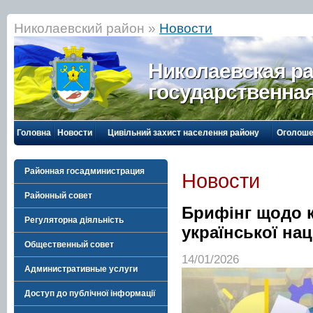
Николаевский район »
Новости
Николаевская р
государственна
Головна
Новости
Цивільний захист населення району
Оголоше
Районная госадминистрация
Новости
Районный совет
Брифінг щодо к
Регуляторна діяльність
української нац
Общественный совет
14/01/2026
Административные услуги
Доступ до публічної інформації