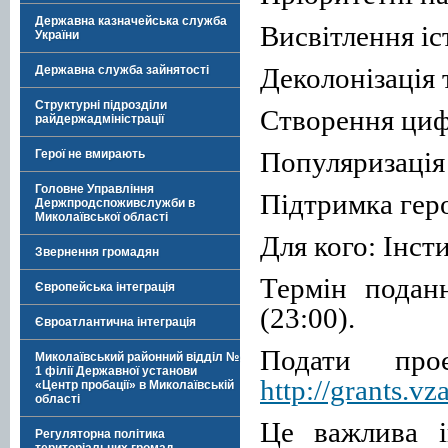
Державна казначейська служба
Висвітлення іс
України
Деколонізація 
Державна служба зайнятості
Структурні підрозділи
Створення цифр
райдержадміністрації
Популяризація 
Герої не вмирають
Головне Управління
Підтримка геро
Держпродспоживслужби в
Миколаївської області
Для кого: Інст
Звернення громадян
Термін подан
Європейська інтеграція
(23:00).
Євроатлантична інтеграція
Подати про
Миколаївський районний відділ №
1 філії Державної установи
http://grants.vz
«Центр пробації» в Миколаївській
області
Це важлива і
Регуляторна політика