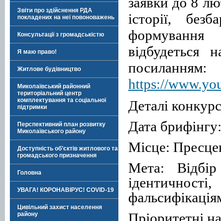
заявки до 8 лю
Звіти про здійснення РДА
історії, безб
покладених на неї повоноважень
формування 
Консультації з громадськістю
відбудеться 
Я маю право!
посиланням:
Житлове будівництво
https://www.yo
Миколаївський районний
територіальний центр
комплектування та соціальної
Деталі конкурс
підтримки
Дата брифінгу:
Перспективний план розвитку
Миколаївського району
Місце: Пресце
Доступність об’єктів житлового та
громадського призначення
Мета: Відбір
Головна
ідентичнос
УВАГА! КОРОНАВІРУС! COVID-19
фальсифікаціям
Цивільний захист населення
Пріоритетні н
району