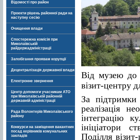
Відомості про район
Проекти рішень районної ради на
наступну сесію
Очищення влади
Спостережна комісія при
Миколаївській
райдержадміністрації
Запобігання проявам корупції
Децентралізація державної влади
Від музею до 
Електронне звернення
візит-центру д
Центр допомоги учасникам АТО
За підтримки
при Миколаївській районній
державній адміністрації
реалізація не
Рада Волонтерів Миколаївського
інтеграцію к
району
ініціатори с
Конкурси на заміщення вакантних
посад керівників комунальних
Поділля візит
закладів