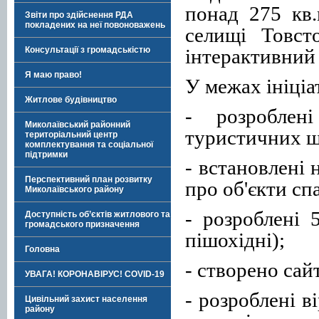
понад 275 кв
Звіти про здійснення РДА
покладених на неї повоноважень
селищі Товст
інтерактивний 
Консультації з громадськістю
Я маю право!
У межах ініціа
Житлове будівництво
- розроблен
Миколаївський районний
туристичних ш
територіальний центр
комплектування та соціальної
підтримки
- встановлені 
Перспективний план розвитку
про об'єкти с
Миколаївського району
- розроблені 
Доступність об’єктів житлового та
громадського призначення
пішохідні);
Головна
- створено сай
УВАГА! КОРОНАВІРУС! COVID-19
- розроблені в
Цивільний захист населення
району