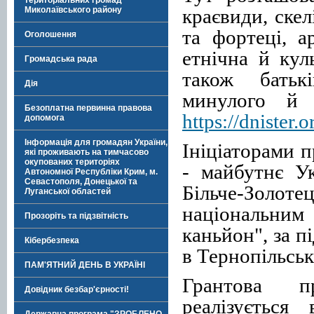
територіальних громад
краєвиди, скел
Миколаївського району
та фортеці, а
Оголошення
етнічна й ку
Громадська рада
також батьк
Дія
минулого й с
Безоплатна первинна правова
https://dnister.o
допомога
Інформація для громадян України,
Ініціаторами 
які проживають на тимчасово
окупованих територіях
- майбутнє Ук
Автономної Республіки Крим, м.
Севастополя, Донецької та
Більче-Золо
Луганської областей
національни
Прозоріть та підзвітність
каньйон", за п
Кібербезпека
в Тернопільськ
ПАМ'ЯТНИЙ ДЕНЬ В УКРАЇНІ
Грантова п
Довідник безбар'єрності!
реалізується