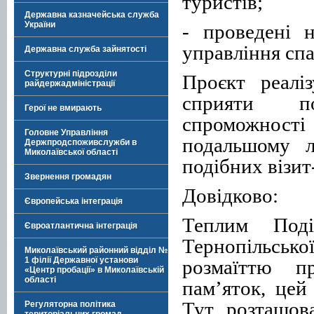
туристів;
Державна казначейська служба
України
- проведені 
управління сп
Державна служба зайнятості
Структурні підрозділи
Проєкт реалі
райдержадміністрації
сприяти по
Герої не вмирають
спроможності
Головне Управління
подальшому л
Держпродспоживслужби в
Миколаївської області
подібних візит-
Звернення громадян
Довідково:
Європейська інтеграція
Теплим Поді
Євроатлантична інтеграція
Тернопільськ
Миколаївський районний відділ №
1 філії Державної установи
розмаїттю п
«Центр пробації» в Миколаївській
області
пам’яток, цей
Тут розташов
Регуляторна політика