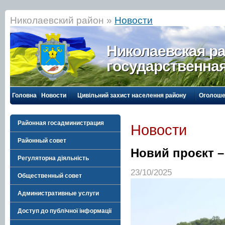
Николаевский район »
Новости
Николаевская р
государственна
Головна
Новости
Цивільний захист населення району
Оголоше
Районная госадминистрация
Новости
Районный совет
Новий проєкт –
Регуляторна діяльність
23/10/2025
Общественный совет
Административные услуги
Доступ до публічної інформації