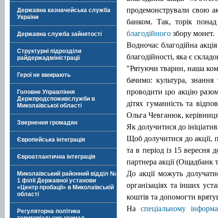
продемонстрували свою ак
Державна казначейська служба
України
банком. Так, торік понад
благодійного
збору монет.
Державна служба зайнятості
Водночас благодійна акція 
Структурні підрозділи
благодійності, яка є склад
райдержадміністрації
"Рятуючи тварин, наша ком
Герої не вмирають
бачимо: культура, знання
проводити цю акцію разом
Головне Управління
Держпродспоживслужби в
дітях гуманність та відпов
Миколаївської області
Ольга Чевганюк, керівниця 
Звернення громадян
Як долучитися до ініціати
Щоб долучитися до акції, п
Європейська інтеграція
та в період із 15 вересня 
Євроатлантична інтеграція
партнера акції (Ощадбанк 
До акції можуть долучати
Миколаївський районний відділ №
1 філії Державної установи
організаціях та інших уст
«Центр пробації» в Миколаївській
області
коштів та допомогти врятув
На
спеціальному інформ
Регуляторна політика