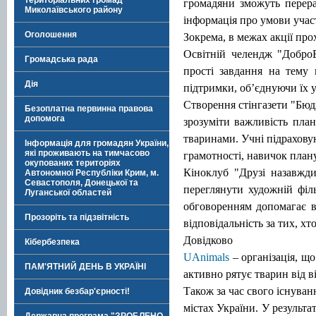
територіальних громад
громадяни зможуть перер
Миколаївського району
інформація про умови участі
Оголошення
Зокрема, в межах акції про
Освітній челендж "ДоброБ
Громадська рада
прості завдання на тему 
Дія
підтримки, об’єднуючи їх у
Створення стінгазети "Бюдж
Безоплатна первинна правова
допомога
зрозуміти важливість пла
тваринами. Учні підрахову
Інформація для громадян України,
які проживають на тимчасово
грамотності, навичок план
окупованих територіях
Кіноклуб "Друзі назавжди
Автономної Республіки Крим, м.
Севастополя, Донецької та
переглянути художній філ
Луганської областей
обговоренням допомагає в
Прозоріть та підзвітність
відповідальність за тих, хт
Довідково
Кібербезпека
UAnimals
– організація, що
ПАМ'ЯТНИЙ ДЕНЬ В УКРАЇНІ
активно рятує тварин від в
Також за час свого існуван
Довідник безбар'єрності!
містах України. У результ