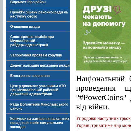
Відомості про район
Проекти рішень районної ради на
наступну сесію
Очищення влади
Спостережна комісія при
Миколаївській
райдержадміністрації
Запобігання проявам корупції
Децентралізація державної влади
Електронне звернення
Національний 
проведення що
Центр допомоги учасникам АТО
при Миколаївській районній
державній адміністрації
"#PowerCoins"
від війни.
Рада Волонтерів Миколаївського
району
Упродовж наступних трьох м
Конкурси на заміщення вакантних
посад керівників комунальних
Україні триватиме збір моне
закладів