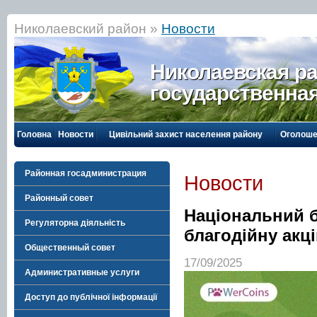
Николаевский район »
Новости
Николаевская р
государственна
Головна
Новости
Цивільний захист населення району
Оголоше
Районная госадминистрация
Новости
Районный совет
Національний б
Регуляторна діяльність
благодійну акц
Общественный совет
17/09/2025
Административные услуги
Доступ до публічної інформації