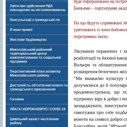
буде перерахована на потр
Звіти про здійснення РДА
Банками – партнерами акц
покладених на неї повоноважень
Консультації з громадськістю
На що будуть спрямовані зі
урятованих із зони бойових
Я маю право!
перетримки їжею;
Житлове будівництво
Миколаївський районний
Лікування поранених і хв
територіальний центр
реабілітації та базової вак
комплектування та соціальної
підтримки
Вольєри та облаштування 
розширення безпечних місць
Перспективний план розвитку
Миколаївського району
"Ми вважаємо культуру б
долучаємося до її популяри
Доступність об’єктів житлового та
громадського призначення
продемонструвала, що п
підтримує віру в добро і п
Головна
заощаджувати, інвестуват
УВАГА! КОРОНАВІРУС! COVID-19
самотужки про себе подбат
монети на символ доброї с
Цивільний захист населення
району
Благодійна акція "#Power