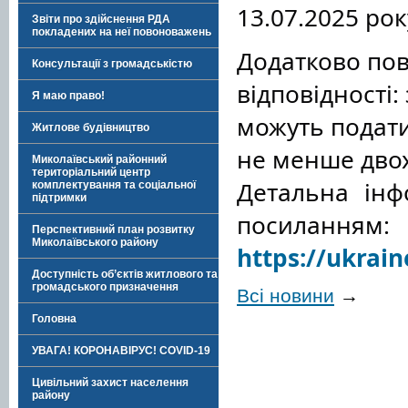
13.07.2025 ро
Звіти про здійснення РДА
покладених на неї повоноважень
Додатково пов
Консультації з громадськістю
відповідності:
Я маю право!
можуть подати
Житлове будівництво
не менше двох
Миколаївський районний
територіальний центр
Детальна інф
комплектування та соціальної
підтримки
посиланням: 
Перспективний план розвитку
Миколаївського району
https://ukrain
Доступність об’єктів житлового та
громадського призначення
Всі новини
→
Головна
УВАГА! КОРОНАВІРУС! COVID-19
Цивільний захист населення
району