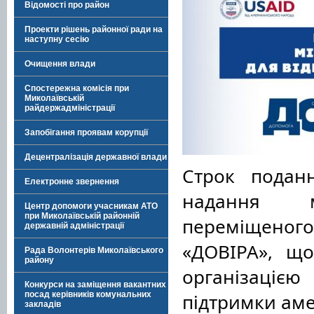
Відомості про район
Проекти рішень районної ради на
наступну сесію
Очищення влади
Спостережна комісія при
Миколаївській
райдержадміністрації
Запобігання проявам корупції
Децентралізація державної влади
Строк поданн
Електронне звернення
надання м
Центр допомоги учасникам АТО
при Миколаївській районній
переміщеного 
державній адміністрації
«ДОВІРА», що
Рада Волонтерів Миколаївського
району
організаціє
Конкурси на заміщення вакантних
підтримки ам
посад керівників комунальних
закладів