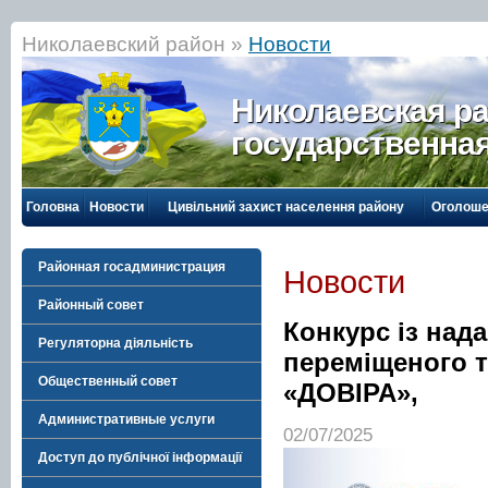
Николаевский район »
Новости
Николаевская р
государственна
Головна
Новости
Цивільний захист населення району
Оголоше
Районная госадминистрация
Новости
Районный совет
Конкурс із над
Регуляторна діяльність
переміщеного т
Общественный совет
«ДОВІРА»,
Административные услуги
02/07/2025
Доступ до публічної інформації