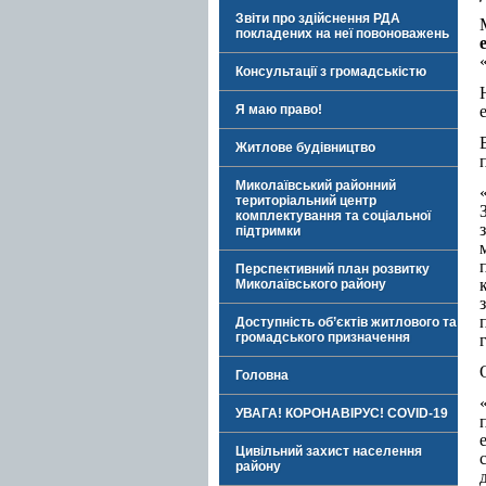
Звіти про здійснення РДА
покладених на неї повоноважень
Консультації з громадськістю
Я маю право!
Житлове будівництво
Миколаївський районний
територіальний центр
комплектування та соціальної
підтримки
Перспективний план розвитку
Миколаївського району
Доступність об’єктів житлового та
громадського призначення
Головна
УВАГА! КОРОНАВІРУС! COVID-19
Цивільний захист населення
району