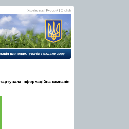
Українська
| Русский |
English
мація для користувачів з вадами зору
стартувала інформаційна кампанія