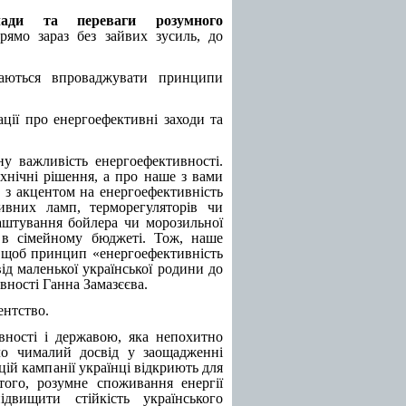
лади та переваги розумного
ямо зараз без зайвих зусиль, до
гаються впроваджувати принципи
ції про енергоефективні заходи та
у важливість енергоефективності.
ехнічні рішення, а про наше з вами
и з акцентом на енергоефективність
ивних ламп, терморегуляторів чи
лаштування бойлера чи морозильної
 в сімейному бюджеті. Тож, наше
 щоб принцип «енергоефективність
ід маленької української родини до
вності Ганна Замазєєва.
ентство.
вності і державою, яка непохитно
ло чималий досвід у заощадженні
цій кампанії українці відкриють для
того, розумне споживання енергії
двищити стійкість українського