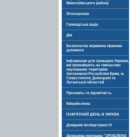
Миколаївського району
Оголошення
Громадська рада
Дія
Безоплатна первинна правова
допомога
Інформація для громадян України,
які проживають на тимчасово
окупованих територіях
Автономної Республіки Крим, м.
Севастополя, Донецької та
Луганської областей
Прозоріть та підзвітність
Кібербезпека
ПАМ'ЯТНИЙ ДЕНЬ В УКРАЇНІ
Довідник безбар'єрності!
Державна програма "ЗРОБЛЕНО