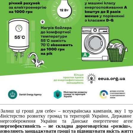
«Залиш ці гроші для себе» – всеукраїнська кампанія, яку 1 т
Міністерство розвитку громад та територій України, Державне 
енергозбереження України та Данське енергетичне аге
енергоефективність – не складна дороговартісна «розкіш», 
дозволяють заощаджувати гроші та підвищувати якість житт