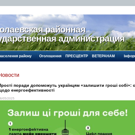
олаевская районная
ударственная администрация
населення району
Оголошення
ПРЕСЦЕНТР
ВЕТЕРАНАМ
Інфор
Новости
Прості поради допоможуть українцям «залишити гроші собі»: 
щодо енергоефективності
6/05/2025