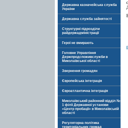
Державна казначейська служба
України
Державна служба зайнятості
Структурні підрозділи
райдержадміністрації
Герої не вмирають
Головне Управління
Держпродспоживслужби в
Миколаївської області
Звернення громадян
Європейська інтеграція
Євроатлантична інтеграція
Миколаївський районний відділ №
1 філії Державної установи
«Центр пробації» в Миколаївській
області
Регуляторна політика
територіальних громад