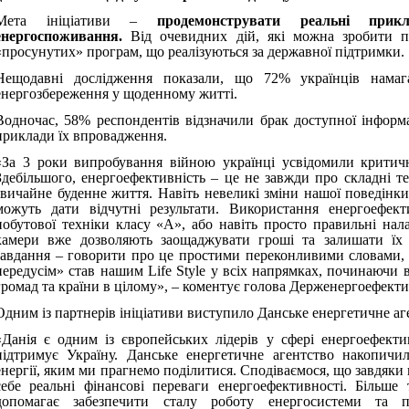
Мета ініціативи –
продемонструвати реальні прик
енергоспоживання.
Від очевидних дій, які можна зробити пр
«просунутих» програм, що реалізуються за державної підтримки.
Нещодавні дослідження показали, що 72% українців нама
енергозбереження у щоденному житті.
Водночас, 58% респондентів відзначили брак доступної інформа
приклади їх впровадження.
«За 3 роки випробування війною українці усвідомили критичн
Здебільшого, енергоефективність – це не завжди про складні т
звичайне буденне життя. Навіть невеликі зміни нашої поведінк
можуть дати відчутні результати. Використання енергоефект
побутової техніки класу «А», або навіть просто правильні на
камери вже дозволяють заощаджувати гроші та залишати їх
завдання – говорити про це простими переконливими словами,
передусім» став нашим Life Style у всіх напрямках, починаючи в
громад та країни в цілому», – коментує голова Держенергоефекти
Одним із партнерів ініціативи виступило Данське енергетичне аг
«Данія є одним із європейських лідерів у сфері енергоефекти
підтримує Україну. Данське енергетичне агентство накопичи
енергії, яким ми прагнемо поділитися. Сподіваємося, що завдяки 
себе реальні фінансові переваги енергоефективності. Більше 
допомагає забезпечити сталу роботу енергосистеми та пі