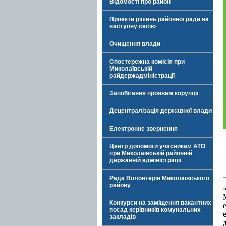
Відомості про район
Проекти рішень районної ради на
наступну сесію
Очищення влади
Спостережна комісія при
Миколаївській
райдержадміністрації
Запобігання проявам корупції
Децентралізація державної влади
Електронне звернення
Центр допомоги учасникам АТО
при Миколаївській районній
державній адміністрації
Рада Волонтерів Миколаївського
району
Конкурси на заміщення вакантних
посад керівників комунальних
закладів