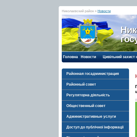
Николаевский район »
Новости
Ник
гос
Головна
Новости
Цивільний захист 
Районная госадминистрация
Районный совет
Регуляторна діяльність
0
Общественный совет
Административные услуги
Доступ до публічної інформації