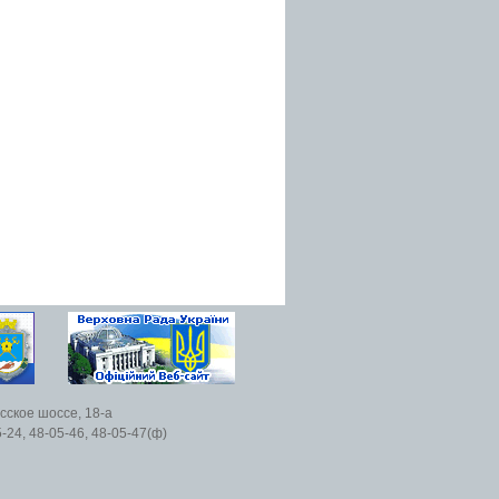
есское шоссе, 18-а
5-24, 48-05-46, 48-05-47(ф)