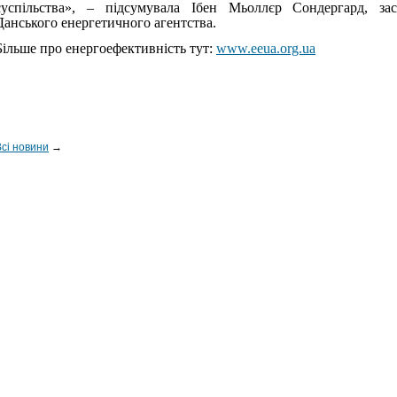
суспільства», – підсумувала Ібен Мьоллєр Сондергард, за
Данського енергетичного агентства.
Більше про енергоефективність тут:
www.eeua.org.ua
Всі новини
→