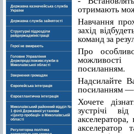
- Встановлят
Державна казначейська служба
отримають мож
України
Навчання про
Державна служба зайнятості
захід відбуде
Структурні підрозділи
райдержадміністрації
команд за резу
Герої не вмирають
Про особливо
Головне Управління
можливості 
Держпродспоживслужби в
Миколаївської області
посиланням.
Звернення громадян
Надсилайте В
Європейська інтеграція
посиланням 
Євроатлантична інтеграція
Хочете дізна
Миколаївський районний відділ №
зустрічі ві
1 філії Державної установи
«Центр пробації» в Миколаївській
акселератора,
області
акселератор 
Регуляторна політика