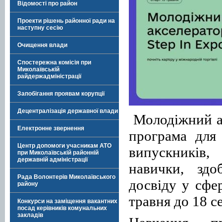
Відомості про район
Проекти рішень районної ради на
наступну сесію
Очищення влади
Спостережна комісія при
Миколаївській
райдержадміністрації
Запобігання проявам корупції
Децентралізація державної влади
Молодіжний а
Електронне звернення
програма для 
Центр допомоги учасникам АТО
випускників
при Миколаївській районній
державній адміністрації
навички, здо
Рада Волонтерів Миколаївського
досвіду у сфе
району
травня до 18 с
Конкурси на заміщення вакантних
посад керівників комунальних
закладів