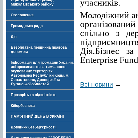
учасників.
територіальних громад
Миколаївського району
Молодіжний ак
Оголошення
організований
Громадська рада
спільно з де
Дія
підприємницт
Безоплатна первинна правова
Дія.Бізнес з
допомога
Enterprise Fund
Інформація для громадян України,
які проживають на тимчасово
окупованих територіях
Автономної Республіки Крим, м.
Севастополя, Донецької та
Всі новини
→
Луганської областей
Прозоріть та підзвітність
Кібербезпека
ПАМ'ЯТНИЙ ДЕНЬ В УКРАЇНІ
Довідник безбар'єрності!