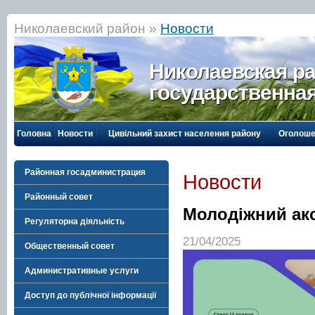
Николаевский район »
Новости
Николаевская р
государственна
Головна
Новости
Цивільний захист населення району
Оголоше
Районная госадминистрация
Новости
Районный совет
Молодіжний акс
Регуляторна діяльність
21/04/2025
Общественный совет
Административные услуги
Доступ до публічної інформації