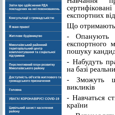
Навчання п
сертифікован
Звіти про здійснення РДА
покладених на неї повоноважень
експортних від
Консультації з громадськістю
Що отримають
Я маю право!
- Опанують 
Житлове будівництво
експортного 
Миколаївський районний
територіальний центр
пошуку кандид
комплектування та соціальної
підтримки
- Набудуть пр
Перспективний план розвитку
на базі реальн
Миколаївського району
- Зможуть ш
Доступність об’єктів житлового та
громадського призначення
викликів
Головна
- Навчаться с
УВАГА! КОРОНАВІРУС! COVID-19
країни
Цивільний захист населення
району