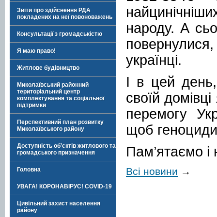
найцинічніши
Звіти про здійснення РДА
покладених на неї повоноважень
народу. А сьо
Консультації з громадськістю
повернулися
Я маю право!
українці.
Житлове будівництво
І в цей день,
Миколаївський районний
територіальний центр
своїй домівці
комплектування та соціальної
підтримки
перемогу Укр
Перспективний план розвитку
щоб геноциди
Миколаївського району
Доступність об’єктів житлового та
Пам’ятаємо і 
громадського призначення
Всі новини
→
Головна
УВАГА! КОРОНАВІРУС! COVID-19
Цивільний захист населення
району