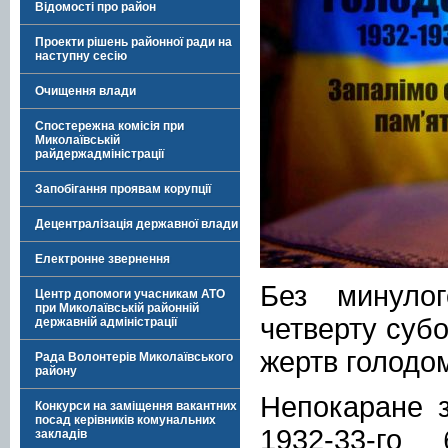
Відомості про район
Проекти рішень районної ради на
наступну сесію
Очищення влади
Спостережна комісія при
Миколаївській
райдержадміністрації
Запобігання проявам корупції
Децентралізація державної влади
Електронне звернення
Без минуло
Центр допомоги учасникам АТО
при Миколаївській районній
четверту суб
державній адміністрації
жертв голодом
Рада Волонтерів Миколаївського
району
Непокаране з
Конкурси на заміщення вакантних
посад керівників комунальних
1932-33-го
закладів