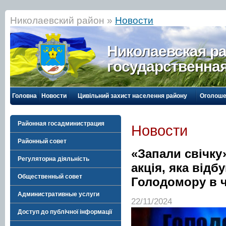
Николаевский район »
Новости
Николаевская р
государственна
Головна
Новости
Цивільний захист населення району
Оголоше
Районная госадминистрация
Новости
Районный совет
«Запали свічку
Регуляторна діяльність
акція, яка відб
Общественный совет
Голодомору в ч
Административные услуги
22/11/2024
Доступ до публічної інформації