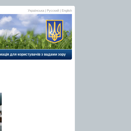
Українська
| Русский |
English
мація для користувачів з вадами зору