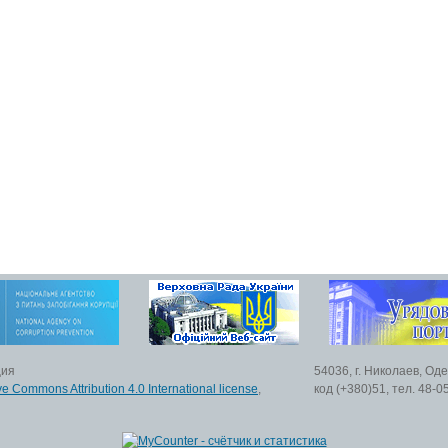
ция
54036, г. Николаев, Од
ve Commons Attribution 4.0 International license
,
код (+380)51, тел. 48-0