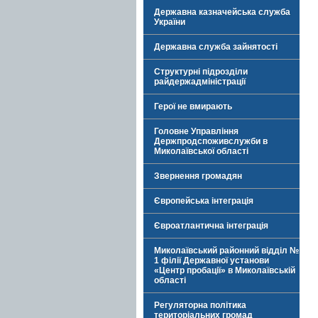
Державна казначейська служба
України
Державна служба зайнятості
Структурні підрозділи
райдержадміністрації
Герої не вмирають
Головне Управління
Держпродспоживслужби в
Миколаївської області
Звернення громадян
Європейська інтеграція
Євроатлантична інтеграція
Миколаївський районний відділ №
1 філії Державної установи
«Центр пробації» в Миколаївській
області
Регуляторна політика
територіальних громад