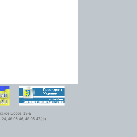
есское шоссе, 18-а
5-24, 48-05-46, 48-05-47(ф)