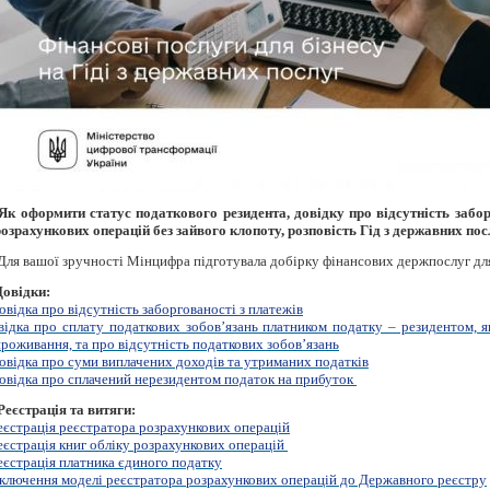
Як оформити статус податкового резидента, довідку про відсутність забор
розрахункових операцій без зайвого клопоту, розповість Гід з державних пос
Для вашої зручності Мінцифра підготувала добірку фінансових держпослуг дл
Довідки:
овідка про відсутність заборгованості з платежів
відка про сплату податкових зобов’язань платником податку – резидентом, я
роживання, та про відсутність податкових зобов’язань
овідка про суми виплачених доходів та утриманих податків
овідка про сплачений нерезидентом податок на прибуток
Реєстрація та витяги:
еєстрація реєстратора розрахункових операцій
еєстрація книг обліку розрахункових операцій
еєстрація платника єдиного податку
ключення моделі реєстратора розрахункових операцій до Державного реєстру