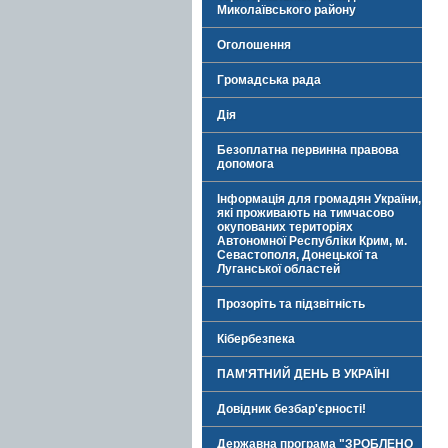
Миколаївського району
Оголошення
Громадська рада
Дія
Безоплатна первинна правова
допомога
Інформація для громадян України,
які проживають на тимчасово
окупованих територіях
Автономної Республіки Крим, м.
Севастополя, Донецької та
Луганської областей
Прозоріть та підзвітність
Кібербезпека
ПАМ'ЯТНИЙ ДЕНЬ В УКРАЇНІ
Довідник безбар'єрності!
Державна програма "ЗРОБЛЕНО