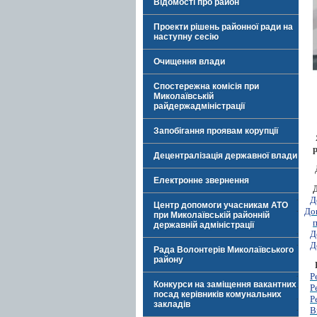
Відомості про район
Проекти рішень районної ради на
наступну сесію
Очищення влади
Спостережна комісія при
Миколаївській
райдержадміністрації
Запобігання проявам корупції
Децентралізація державної влади
Електронне звернення
·
Д
Центр допомоги учасникам АТО
·
До
при Миколаївській районній
п
державній адміністрації
·
Д
·
Д
Рада Волонтерів Миколаївського
району
·
Р
Конкурси на заміщення вакантних
·
Р
посад керівників комунальних
·
Р
закладів
·
В