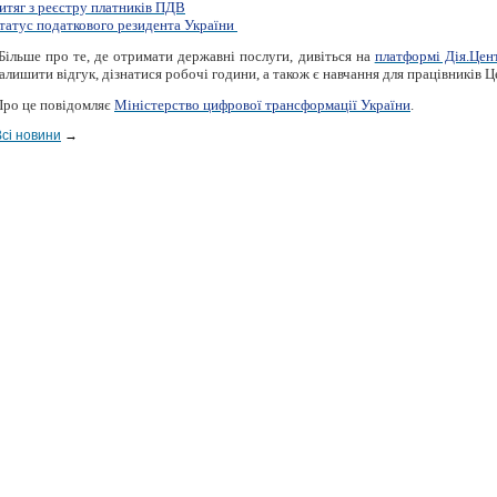
итяг з реєстру платників ПДВ
татус податкового резидента України
Більше про те, де отримати державні послуги, дивіться на
платформі Дія.Цен
алишити відгук, дізнатися робочі години, а також є навчання для працівників Ц
Про це повідомляє
Міністерство цифрової трансформації України
.
Всі новини
→