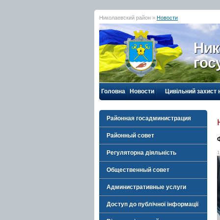
Николаевский район »
Новости
Ник
гос
Головна
Новости
Цивільний захист 
Районная госадминистрация
Районный совет
Регуляторна діяльність
1
Общественный совет
Административные услуги
Доступ до публічної інформації