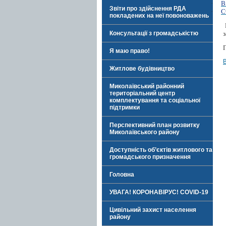
·
В
Звіти про здійснення РДА
·
С
покладених на неї повоноважень
з
Консультації з громадськістю
Я маю право!
Житлове будівництво
Миколаївський районний
територіальний центр
комплектування та соціальної
підтримки
Перспективний план розвитку
Миколаївського району
Доступність об’єктів житлового та
громадського призначення
Головна
УВАГА! КОРОНАВІРУС! COVID-19
Цивільний захист населення
району