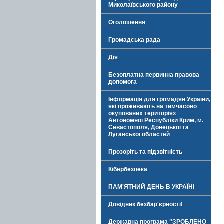
Миколаївського району
Оголошення
Громадська рада
Дія
Безоплатна первинна правова
допомога
Інформація для громадян України,
які проживають на тимчасово
окупованих територіях
Автономної Республіки Крим, м.
Севастополя, Донецької та
Луганської областей
Прозоріть та підзвітність
Кібербезпека
ПАМ'ЯТНИЙ ДЕНЬ В УКРАЇНІ
Довідник безбар'єрності!
Державна програма "ЗРОБЛЕНО