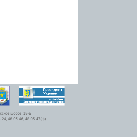
есское шоссе, 18-а
5-24, 48-05-46, 48-05-47(ф)