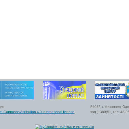
ция
54036, г. Николаев, Од
ve Commons Attribution 4.0 International license
,
код (+380)51, тел. 48-0