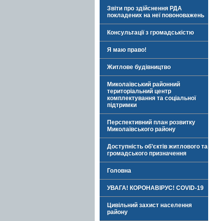
Звіти про здійснення РДА
покладених на неї повоноважень
Консультації з громадськістю
Я маю право!
Житлове будівництво
Миколаївський районний
територіальний центр
комплектування та соціальної
підтримки
Перспективний план розвитку
Миколаївського району
Доступність об’єктів житлового та
громадського призначення
Головна
УВАГА! КОРОНАВІРУС! COVID-19
Цивільний захист населення
району