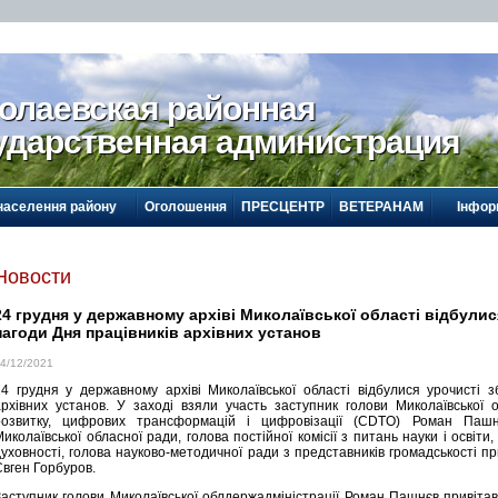
олаевская районная
ударственная администрация
населення району
Оголошення
ПРЕСЦЕНТР
ВЕТЕРАНАМ
Інфор
Новости
24 грудня у державному архіві Миколаївської області відбулис
нагоди Дня працівників архівних установ
4/12/2021
24 грудня у державному архіві Миколаївської області відбулися урочисті 
архівних установ. У заході взяли участь заступник голови Миколаївської 
розвитку, цифрових трансформацій і цифровізації (CDTO) Роман Пашнє
иколаївської обласної ради, голова постійної комісії з питань науки і освіти, і
духовності, голова науково-методичної ради з представників громадськості пр
Євген Горбуров.
Заступник голови Миколаївської облдержадміністрації Роман Пашнєв привітав 