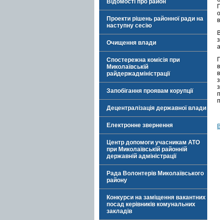
Відомості про район
П
Проекти рішень районної ради на
в
наступну сесію
з
Очищення влади
а
П
Спостережна комісія при
Миколаївській
райдержадміністрації
з
Запобігання проявам корупції
Децентралізація державної влади
Електронне звернення
Центр допомоги учасникам АТО
при Миколаївській районній
державній адміністрації
Рада Волонтерів Миколаївського
району
Конкурси на заміщення вакантних
посад керівників комунальних
закладів