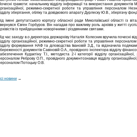
очесні грамоти: начальнику відділу інформації та використання документів М
організаційної, режимно-секретної роботи та управління персоналом Нез
ідділу зберігання, обліку та довідкового апарату Дурлеску Ю.В., зберігачу фонд
Від імені депутатського корпусу обласної ради Миколаївської області із ві
вернувся Євген Горбуров. Він нагадав про важливу роль архівів у житті сусп
рхівістів із прийдешніми новорічними і різдвяними святами.
ід час заходу в.о директора держархіву Наталія Колесник вручила почесні відз
відділу організаційної, режимно-секретної роботи та управління персоналом
відділу формування НАФ та діловодства Івановій З.Д., та відзначила подякам
береженості документів Савіновій О.А., провідного інспектора відділу фінанс
забезпечення Кудактіну Т.І., методиста 2-ї категорії відділу організаційно
персоналом Реброву О.П., провідного документознавця відділу організаційно
персоналом Потоцьку О.В.
Всі новини
→