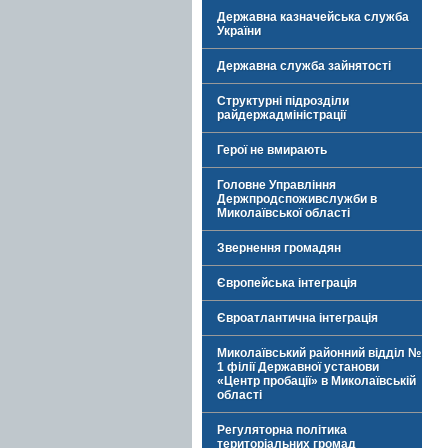
Державна казначейська служба
України
Державна служба зайнятості
Структурні підрозділи
райдержадміністрації
Герої не вмирають
Головне Управління
Держпродспоживслужби в
Миколаївської області
Звернення громадян
Європейська інтеграція
Євроатлантична інтеграція
Миколаївський районний відділ №
1 філії Державної установи
«Центр пробації» в Миколаївській
області
Регуляторна політика
територіальних громад