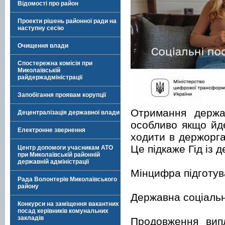
Відомості про район
Проекти рішень районної ради на
наступну сесію
Очищення влади
Спостережна комісія при
Миколаївській
райдержадміністрації
Запобігання проявам корупції
Отримання держа
Децентралізація державної влади
особливо якщо йде
Електронне звернення
ходити в держорга
Це підкаже Гід із 
Центр допомоги учасникам АТО
при Миколаївській районній
державній адміністрації
Мінцифра підготува
Рада Волонтерів Миколаївського
району
Державна соціальн
Конкурси на заміщення вакантних
посад керівників комунальних
закладів
Продовження випл