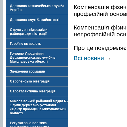
Компенсація фізичн
Державна казначейська служба
України
професійній основ
Державна служба зайнятості
Компенсація фізичн
Структурні підрозділи
непрофесійній осн
райдержадміністрації
Герої не вмирають
Про це повідомляє
Головне Управління
Всі новини
→
Держпродспоживслужби в
Миколаївської області
Звернення громадян
Європейська інтеграція
Євроатлантична інтеграція
Миколаївський районний відділ №
1 філії Державної установи
«Центр пробації» в Миколаївській
області
Регуляторна політика