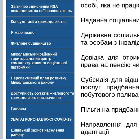
особі, яка не прац
Звіти про здійснення РДА
покладених на неї повоноважень
Надання соціальни
Консультації з громадськістю
Я маю право!
Державна соціальн
та особам з інвалі
Житлове будівництво
Миколаївський районний
Довідка для отри
територіальний центр
комплектування та соціальної
права на пенсію ч
підтримки
Субсидія для від
Перспективний план розвитку
Миколаївського району
послуг, придбанн
побутового палива
Доступність об’єктів житлового та
громадського призначення
Пільги на придбан
Головна
УВАГА! КОРОНАВІРУС! COVID-19
Направлення для 
адаптації
Цивільний захист населення
району