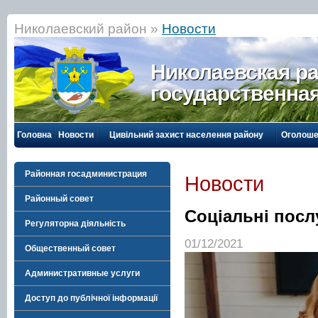
Николаевский район »
Новости
Николаевская р
государственна
Головна
Новости
Цивільний захист населення району
Оголоше
Районная госадминистрация
Новости
Районный совет
Соціальні послу
Регуляторна діяльність
01/12/2021
Общественный совет
Административные услуги
Доступ до публічної інформації