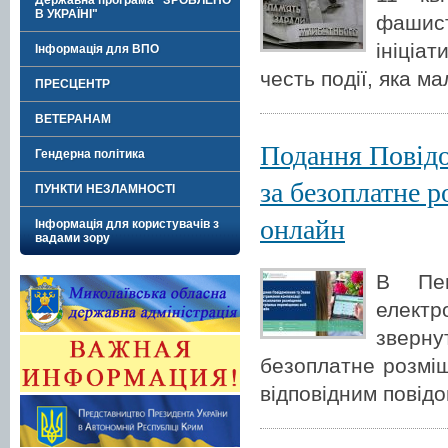
Державна програма "ЗРОБЛЕНО
В УКРАЇНІ"
фашис
ініціа
Інформація для ВПО
честь події, яка ма
ПРЕСЦЕНТР
ВЕТЕРАНАМ
Подання Повідо
Гендерна політика
за безоплатне 
ПУНКТИ НЕЗЛАМНОСТІ
онлайн
Інформація для користувачів з
вадами зору
В Пен
елект
зверн
безоплатне розміщ
відповідним повід