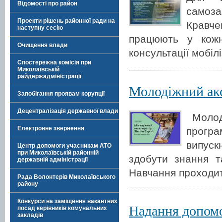
Відомості про район
самоза
Проекти рішень районної ради на
Кравче
наступну сесію
працюють у кожн
Очищення влади
консультації мобі
Спостережна комісія при
Миколаївській
райдержадміністрації
Молодіжний акс
Запобігання проявам корупції
Децентралізація державної влади
Молоді
Електронне звернення
програ
випуск
Центр допомоги учасникам АТО
при Миколаївській районній
здобути знання т
державній адміністрації
Навчання проходи
Рада Волонтерів Миколаївського
району
Конкурси на заміщення вакантних
Надання допомо
посад керівників комунальних
закладів