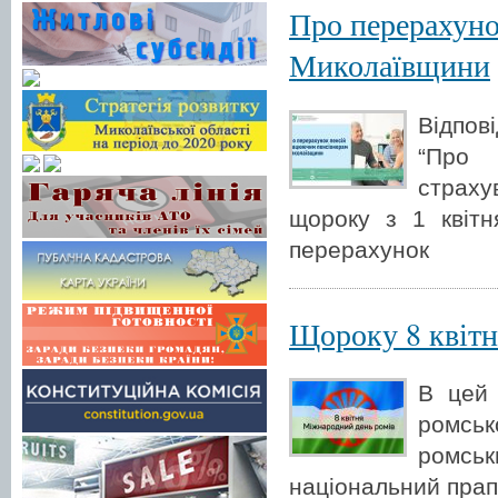
Про перерахун
Миколаївщини
Відпові
“Про 
страху
щороку з 1 квітн
перерахунок
Щороку 8 квітн
В цей 
ромсь
ромськ
національний прап