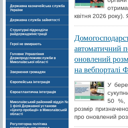
Державна казначейська служба
отрима
України
квітня 2026 року).
Державна служба зайнятості
Структурні підрозділи
райдержадміністрації
Домогосподарст
Герої не вмирають
автоматичний п
Головне Управління
оновлений розм
Держпродспоживслужби в
Миколаївської області
на вебпорталі 
Звернення громадян
Європейська інтеграція
У бере
сукупн
Євроатлантична інтеграція
50 %, 
Миколаївський районний відділ №
1 філії Державної установи
розмір призначено
«Центр пробації» в Миколаївській
області
про оновлений роз
Регуляторна політика