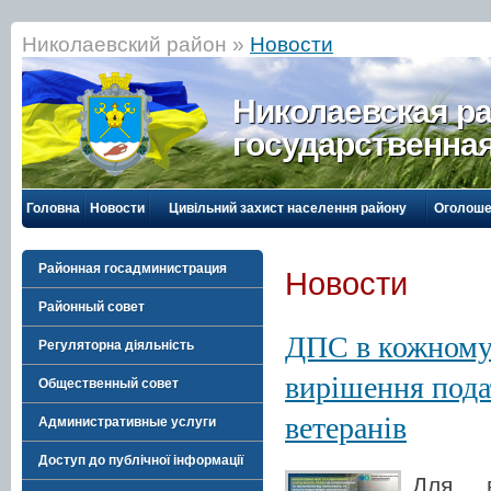
Николаевский район »
Новости
Николаевская р
государственна
Головна
Новости
Цивільний захист населення району
Оголоше
Районная госадминистрация
Новости
Районный совет
ДПС в кожному р
Регуляторна діяльність
вирішення пода
Общественный совет
ветеранів
Административные услуги
Доступ до публічної інформації
Для в