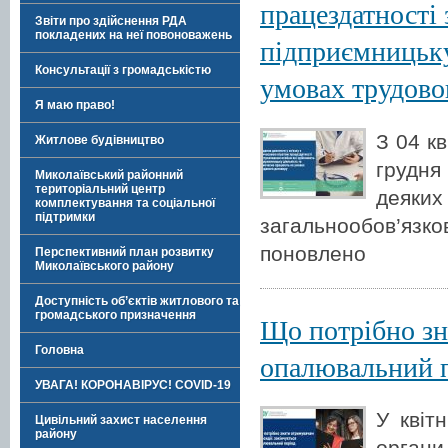
працездатності
Звіти про здійснення РДА
покладених на неї повоноважень
підприємницьку
Консультації з громадськістю
умовах трудово
Я маю право!
З 04 кв
Житлове будівництво
грудн
Миколаївський районний
територіальний центр
деяк
комплектування та соціальної
підтримки
загальнообов’язк
поновлено
Перспективний план розвитку
Миколаївського району
Доступність об’єктів житлового та
громадського призначення
Що потрібно зн
Головна
опалювальний 
УВАГА! КОРОНАВІРУС! COVID-19
У квіт
Цивільний захист населення
району
органи