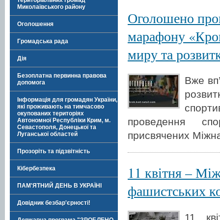
територіальних громад
Миколаївського району
Оголошено пров
Оголошення
марафону «Крок
Громадська рада
миру та розвит
Дія
Безоплатна первинна правова
Вже вп
допомога
розвит
Інформація для громадян України,
спорти
які проживають на тимчасово
окупованих територіях
проведення спо
Автономної Республіки Крим, м.
Севастополя, Донецької та
присвячених Міжн
Луганської областей
Прозоріть та підзвітність
11 квітня – Мі
Кібербезпека
фашистських к
ПАМ'ЯТНИЙ ДЕНЬ В УКРАЇНІ
Довідник безбар'єрності!
11 кв