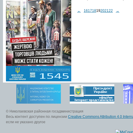
←
16
17
18
19
20
21
22
→
© Николаевская районная госадминистрация
Весь контент доступен по лицензии
Creative Commons Attribution 4.0 Interna
если не указано другое