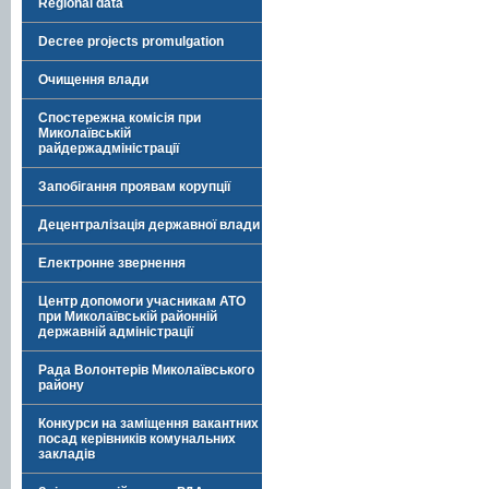
Regional data
Decree projects promulgation
Очищення влади
Спостережна комісія при
Миколаївській
райдержадміністрації
Запобігання проявам корупції
Децентралізація державної влади
Електронне звернення
Центр допомоги учасникам АТО
при Миколаївській районній
державній адміністрації
Рада Волонтерів Миколаївського
району
Конкурси на заміщення вакантних
посад керівників комунальних
закладів