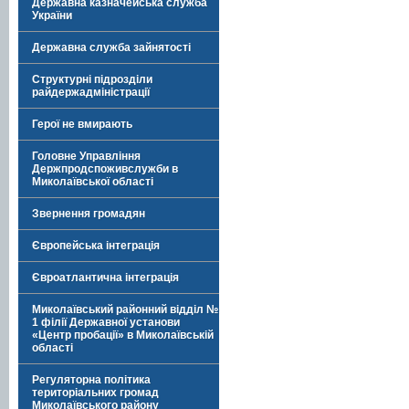
Державна казначейська служба
України
Державна служба зайнятості
Структурні підрозділи
райдержадміністрації
Герої не вмирають
Головне Управління
Держпродспоживслужби в
Миколаївської області
Звернення громадян
Європейська інтеграція
Євроатлантична інтеграція
Миколаївський районний відділ №
1 філії Державної установи
«Центр пробації» в Миколаївській
області
Регуляторна політика
територіальних громад
Миколаївського району