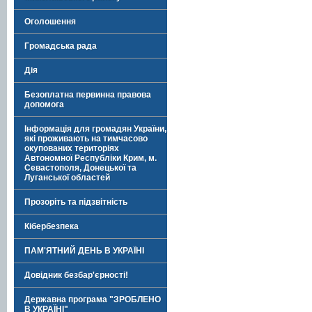
Оголошення
Громадська рада
Дія
Безоплатна первинна правова
допомога
Інформація для громадян України,
які проживають на тимчасово
окупованих територіях
Автономної Республіки Крим, м.
Севастополя, Донецької та
Луганської областей
Прозоріть та підзвітність
Кібербезпека
ПАМ'ЯТНИЙ ДЕНЬ В УКРАЇНІ
Довідник безбар'єрності!
Державна програма "ЗРОБЛЕНО
В УКРАЇНІ"