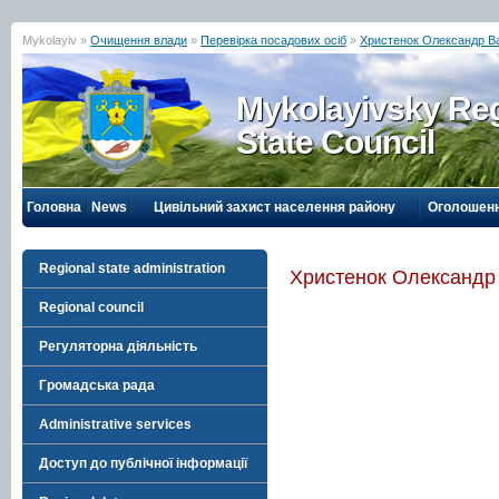
Mykolayiv »
Очищення влади
»
Перевірка посадових осіб
»
Христенок Олександр В
Mykolayivsky Reg
State Council
Головна
News
Цивільний захист населення району
Оголошен
Regional state administration
Христенок Олександр
Regional council
Регуляторна діяльність
Громадська рада
Administrative services
Доступ до публічної інформації