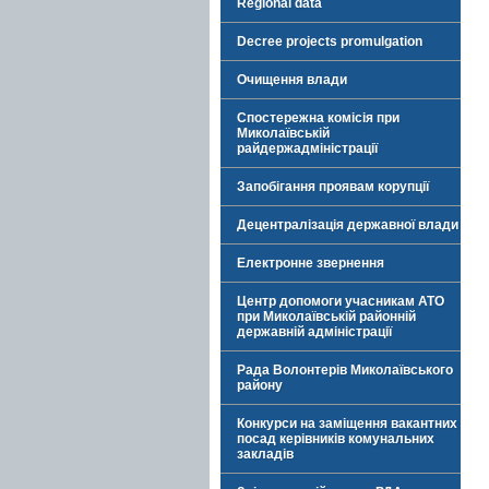
Regional data
Decree projects promulgation
Очищення влади
Спостережна комісія при
Миколаївській
райдержадміністрації
Запобігання проявам корупції
Децентралізація державної влади
Електронне звернення
Центр допомоги учасникам АТО
при Миколаївській районній
державній адміністрації
Рада Волонтерів Миколаївського
району
Конкурси на заміщення вакантних
посад керівників комунальних
закладів