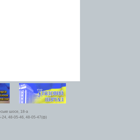
еське шосе, 18-а
5-24, 48-05-46, 48-05-47(ф)