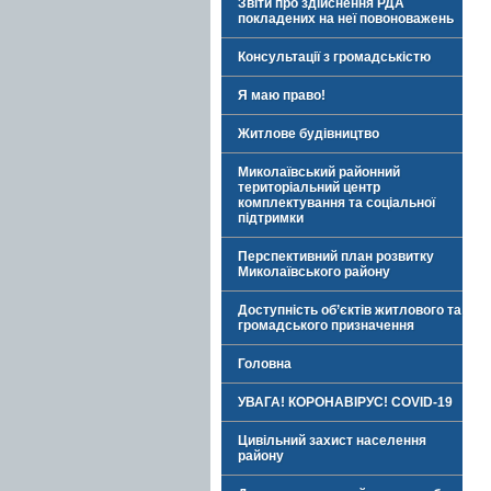
Звіти про здійснення РДА
покладених на неї повоноважень
Консультації з громадськістю
Я маю право!
Житлове будівництво
Миколаївський районний
територіальний центр
комплектування та соціальної
підтримки
Перспективний план розвитку
Миколаївського району
Доступність об’єктів житлового та
громадського призначення
Головна
УВАГА! КОРОНАВІРУС! COVID-19
Цивільний захист населення
району