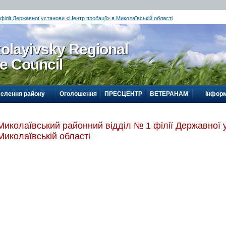
філії Державної установи «Центр пробації» в Миколаївській області
olayivsky Regional
te Council
селення району
Оголошення
ПРЕСЦЕНТР
ВЕТЕРАНАМ
Інформ
Миколаївський районний відділ № 1 філії Державної 
Миколаївській області