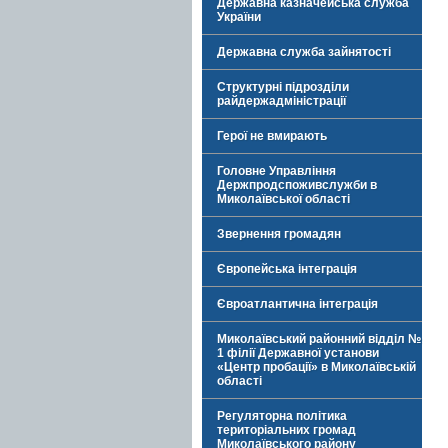
Державна казначейська служба
України
Державна служба зайнятості
Структурні підрозділи
райдержадміністрації
Герої не вмирають
Головне Управління
Держпродспоживслужби в
Миколаївської області
Звернення громадян
Європейська інтеграція
Євроатлантична інтеграція
Миколаївський районний відділ №
1 філії Державної установи
«Центр пробації» в Миколаївській
області
Регуляторна політика
територіальних громад
Миколаївського району