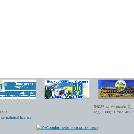
54036, м. Миколаїв, Од
 site
код (+380)51, тел. 48-0
nternational license