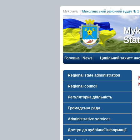
Mykolayiv »
Миколаївський районний відділ № 1 
Myk
Sta
Головна
News
Цивільний захист на
Regional state administration
Regional council
Регуляторна діяльність
Громадська рада
Administrative services
Доступ до публічної інформації