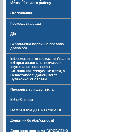
Миколаївського району
Оголошення
Громадська рада
Дія
Безоплатна первинна правова
допомога
Інформація для громадян України,
які проживають на тимчасово
окупованих територіях
Автономної Республіки Крим, м.
Севастополя, Донецької та
Луганської областей
Прозоріть та підзвітність
Кібербезпека
ПАМ'ЯТНИЙ ДЕНЬ В УКРАЇНІ
Довідник безбар'єрності!
Державна програма "ЗРОБЛЕНО