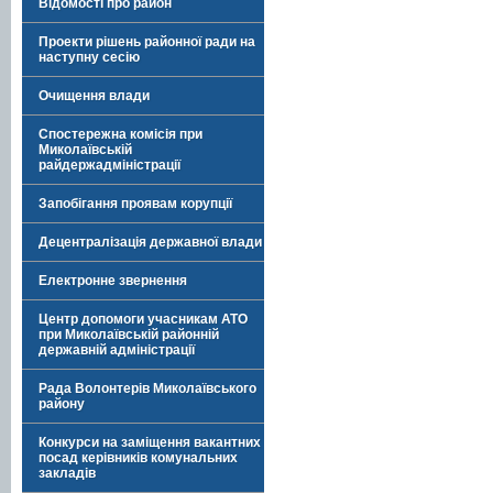
Відомості про район
Проекти рішень районної ради на
наступну сесію
Очищення влади
Спостережна комісія при
Миколаївській
райдержадміністрації
Запобігання проявам корупції
Децентралізація державної влади
Електронне звернення
Центр допомоги учасникам АТО
при Миколаївській районній
державній адміністрації
Рада Волонтерів Миколаївського
району
Конкурси на заміщення вакантних
посад керівників комунальних
закладів