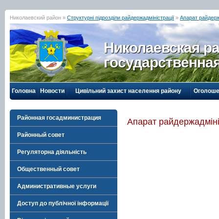
Николаевский район »
Структурні підрозділи райдержадміністрації
»
Апарат райдерж
Николаевская р
государственна
Головна
Новости
Цивільний захист населення району
Оголоше
Районная госадминистрация
Апарат райдержадміні
Районный совет
Регуляторна діяльність
Общественный совет
Административные услуги
Доступ до публічної інформації