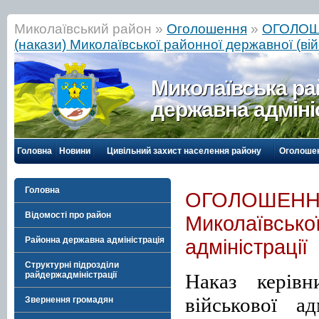
Миколаївський район »
Оголошення
»
ОГОЛОШЕ
(накази) Миколаївської районної державної (війс
Миколаївська р
державна адміні
Головна
Новини
Цивільний захист населення району
Оголоше
Головна
ОГОЛОШЕННЯ 
Відомості про район
Миколаївської
Районна державна адміністрація
адміністрації
Структурні підрозділи
Наказ керівн
райдержадміністрації
військової ад
Звернення громадян