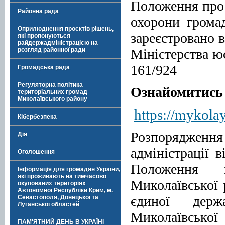
Положення про 
Районна рада
охорони грома
Оприлюднення проєктів рішень,
зареєстровано 
які пропонуються
райдержадміністрацією на
Міністерства юс
розгляд районної ради
161/924
Громадська рада
Регуляторна політика
Ознайомитись 
територіальних громад
Миколаївського району
https://mykola
Кібербезпека
Розпоряджен
Дія
адміністрації 
Оголошення
Положення п
Інформація для громадян України,
які проживають на тимчасово
Миколаївської 
окупованих територіях
Автономної Республіки Крим, м.
єдиної держ
Севастополя, Донецької та
Луганської областей
Миколаївської
ПАМ'ЯТНИЙ ДЕНЬ В УКРАЇНІ