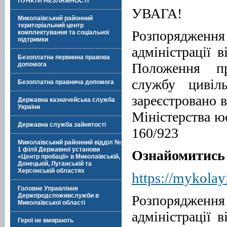
ПУНКТИ НЕЗЛАМНОСТІ
УВАГА!
Миколаївський районний
територіальний центр
Розпоряджен
комплектування та соціальної
підтримки
адміністрації 
Безоплатна первинна правова
Положення пр
допомога
службу цивіл
Безоплатна правнича допомога
зареєстровано 
Державна казначейська служба
України
Міністерства юс
Державна служба зайнятості
160/923
Миколаївський районний відділ №
1 філії Державної установи
Ознайомитись 
«Центр пробації» в Миколаївській,
Донецькій, Луганській та
Херсонській областях
https://mykolay
Головне Управління
Держпродспоживслужби в
Розпоряджен
Миколаївської області
адміністрації 
Герої не вмирають