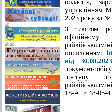
області», зар
управлінням Мі
2023 року за №
З текстом ро
офіційном
райвій
посиланням:
h
від 30.08.2023
документообіг
доступу до
райвійськадмін
18-А, т. 48-05-4