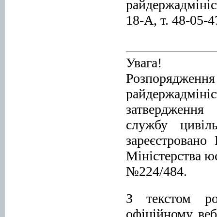
райдержадмініс
18-А, т. 48-05-4
Увага!
Розпорядж
райдержадмін
затвердження 
службу цивіл
зареєстровано
Міністерства юс
№224/484.
З текстом ро
офіційному веб