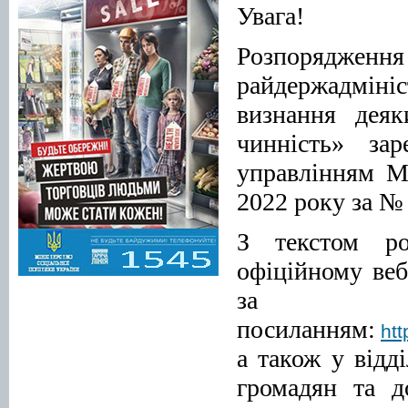
Увага!
Розпорядж
райдержадмін
визнання дея
чинність» зар
управлінням Мі
2022 року за № 
З текстом ро
офіційному веб
за
посиланням:
ht
а також у відд
громадян та д