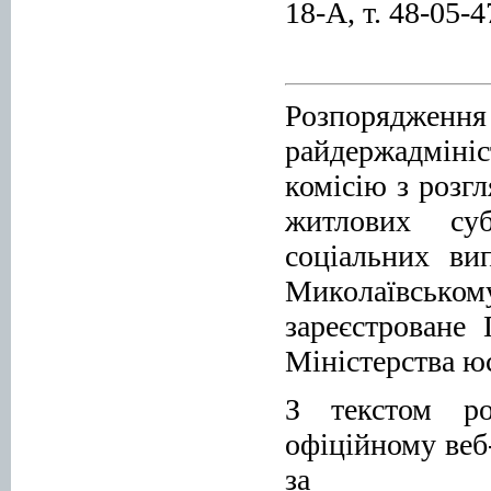
18-А, т. 48-05-4
Розпорядж
райдержадміні
комісію з розг
житлових суб
соціальних ви
Миколаївсько
зареєстроване
Міністерства юс
З текстом ро
офіційному веб
за