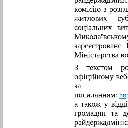
комісію з розг
житлових суб
соціальних ви
Миколаївсько
зареєстроване
Міністерства юс
З текстом ро
офіційному веб
за
посиланням:
ht
а також у відд
громадян та д
райдержадмініс