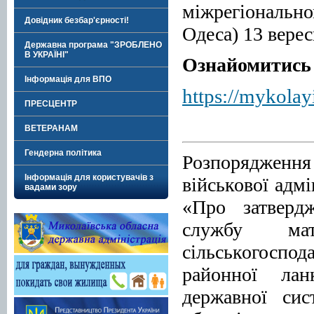
міжрегіональн
Довідник безбар'єрності!
Одеса) 13 вере
Державна програма "ЗРОБЛЕНО
В УКРАЇНІ"
Ознайомитись 
Інформація для ВПО
https://mykolay
ПРЕСЦЕНТР
ВЕТЕРАНАМ
Гендерна політика
Розпорядженн
Інформація для користувачів з
військової адмі
вадами зору
«Про затверд
службу мате
сільськогоспо
районної лан
державної сис