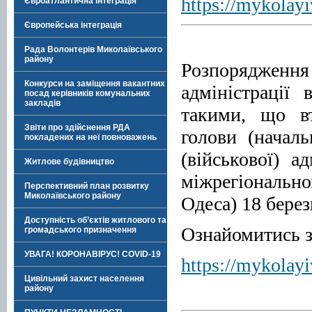
https://mykolayi
Євроатлантична інтеграція
Європейська інтеграція
Рада Волонтерів Миколаївського
району
Розпоряджен
Конкурси на заміщення вакантних
адміністрації
посад керівників комунальних
закладів
такими, що вт
Звіти про здійснення РДА
голови (начал
покладених на неї повноважень
(військової) а
Житлове будівництво
міжрегіональн
Перспективний план розвитку
Миколаївського району
Одеса)
18
берез
Доступність об’єктів житлового та
Ознайомитись з
громадського призначення
УВАГА! КОРОНАВІРУС! COVID-19
https://mykola
Цивільний захист населення
району