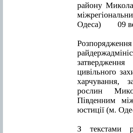
району Миколаї
міжрегіональн
Одеса) 09 вер
Розпорядж
райдержадмін
затвердження
цивільного захи
харчування, з
рослин Мико
Південним між
юстиції (м. Од
З текстами р