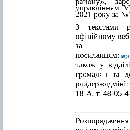
району», зар
управлінням Мі
2021 року за №
З текстами р
офіційному веб
за
посиланням:
http
також у відділ
громадян та д
райдержадмініс
18-А, т. 48-05-4
Розпорядж
райдержадміні