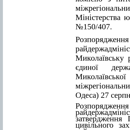
міжрегі
Міністерства ю
№150/407.
Розпорядж
райдержадмін
Миколаївську 
єдиної держ
Миколаївсько
міжрегіональн
Одеса) 27 серп
Розпорядж
райдержадмін
затвердження
цивільного зах