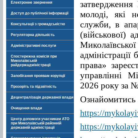
затвердження
Електронне звернення
молоді, які 
Доступ до публічної інформації
служби, в апа
Консультації з громадськістю
(військової) а
Регуляторна діяльність
Миколаївсько
Адміністративні послуги
адміністрації
Спостережна комісія при
Миколаївській
права» зареєс
райдержадміністрації
управлінні М
Запобігання проявам корупції
2026 року за 
Прозоріть та підзвітність
Ознайомитись 
Децентралізація державної влади
Очищення влади
https://mykolayi
Центр допомоги учасникам АТО
при Миколаївській районній
https://mykolayi
державній адміністрації