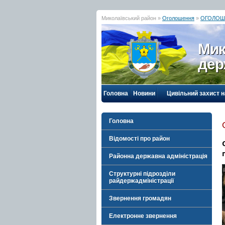
Миколаївський район »
Оголошення
»
ОГОЛОШЕН
Мик
дер
Головна
Новини
Цивільний захист 
Головна
Відомості про район
Районна державна адміністрація
Структурні підрозділи
райдержадміністрації
Звернення громадян
Електронне звернення