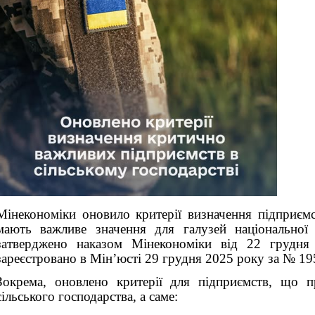
Мінекономіки оновило критерії визначення підприємст
мають важливе значення для галузей національної 
затверджено наказом Мінекономіки від 22 груд
зареєстровано в Мін’юсті 29 грудня 2025 року за № 19
Зокрема, оновлено критерії для підприємств, що пр
сільського господарства, а саме: