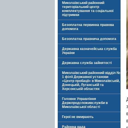
Миколаївський районний
територіальний центр
комплектування та соціальної
підтримки
Безоплатна первинна правова
допомога
Безоплатна правнича допомога
Державна казначейська служба
України
Державна служба зайнятості
Миколаївський районний відділ №
1 філії Державної установи
«Центр пробації» в Миколаївській,
Донецькій, Луганській та
Херсонській областях
Головне Управління
Держпродспоживслужби в
Миколаївської області
Герої не вмирають
Районна рада