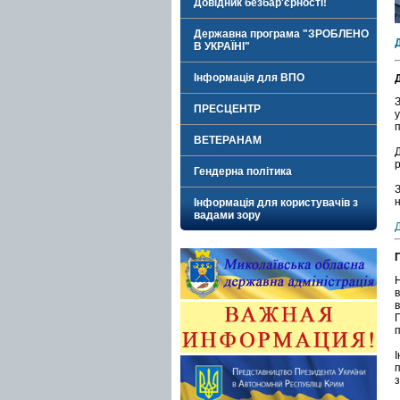
Довідник безбар'єрності!
Державна програма "ЗРОБЛЕНО
В УКРАЇНІ"
Інформація для ВПО
ПРЕСЦЕНТР
п
ВЕТЕРАНАМ
Д
р
Гендерна політика
Інформація для користувачів з
вадами зору
п