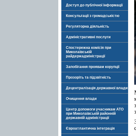
Доступ до публічної інформації
Консультації з громадськістю
Регуляторна діяльність
Адміністративні послуги
Спостережна комісія при
Миколаївській
райдержадміністрації
Запобігання проявам корупції
Прозоріть та підзвітність
Децентралізація державної влади
Очищення влади
Центр допомоги учасникам АТО
при Миколаївській районній
державній адміністрації
Євроатлантична інтеграція