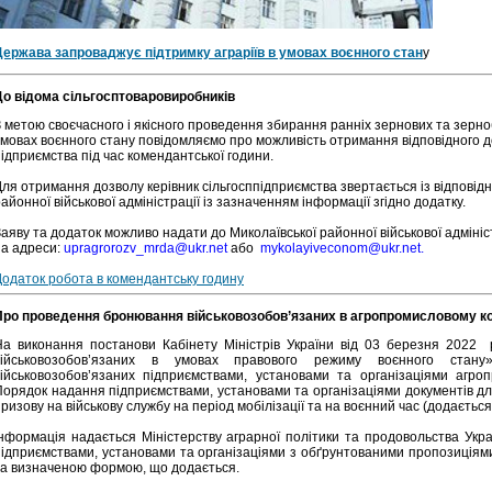
Держава запроваджує підтримку аграріїв в умовах воєнного стан
у
До відома сільгосптоваровиробників
З метою своєчасного і якісного проведення збирання ранніх зернових та зерно
умовах воєнного стану повідомляємо про можливість отримання відповідного д
ідприємства під час комендантської години.
ля отримання дозволу керівник сільгосппідприємства звертається із відповідн
айонної військової адміністрації із зазначенням інформації згідно додатку.
Заяву та додаток можливо надати до Миколаївської районної військової адмін
на адреси:
upragrorozv_mrda@ukr.net
або
mykolayiveconom@ukr.net
.
Додаток робота в комендантську годину
Про проведення бронювання військовозобов’язаних в агропромисловому к
На виконання постанови Кабінету Міністрів України від 03 березня 202
військовозобов’язаних в умовах правового режиму воєнного ста
військовозобов’язаних підприємствами, установами та організаціями агро
Порядок надання підприємствами, установами та організаціями документів дл
ризову на військову службу на період мобілізації та на воєнний час (додається
Інформація надається Міністерству аграрної політики та продовольства Укра
підприємствами, установами та організаціями з обґрунтованими пропозиція
за визначеною формою, що додається.