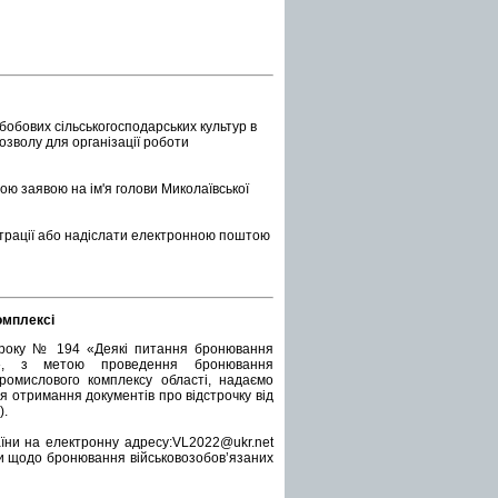
бобових сільськогосподарських культур в
озволу для організації роботи
ою заявою на ім'я голови Миколаївської
істрації або надіслати електронною поштою
омплексі
2 року № 194 «Деякі питання бронювання
ну», з метою проведення бронювання
промислового комплексу області, надаємо
я отримання документів про відстрочку від
).
їни на електронну адресу:
VL2022@ukr.net
ми щодо бронювання військовозобов’язаних