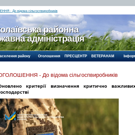
НЯ - До відома сільгоспвиробників
олаївська районна
жавна адміністрація
населення району
Оголошення
ПРЕСЦЕНТР
ВЕТЕРАНАМ
Інформ
ОГОЛОШЕННЯ - До відома сільгоспвиробників
Оновлено критерії визначення критично важливих
господарстві