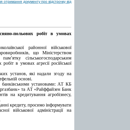
я отримання документу про відстрочку від
сняно-польових робіт в умовах
колаївської районної військової
варовиробників, що Міністерством
пам’ятку сільськогосподарським
робіт в умовах агресії російської
ьких установ, які надали згоду на
тфельній основі.
в банківськими установами: АТ КБ
газбанк» та АТ «Райффайзен Банк
тів на кредитування агробізнесу,
.
данні кредиту, просимо інформувати
ної військової адміністрації на