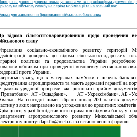
Порядок надання підприємствами, установами та організаціями документів дл
ризову на військову службу на період мобілізації та на воєнний час
Форма для заповнення бронювання військовозобовязаних
До відома сільгосптоваровиробників щодо проведення ве
військового стану
Управління соціально-економічного розвитку територій Ми
адміністрації доводить до відома сільськогосподарських то
аграрної політики та продовольства України розроблено 
товаровиробникам при проведенні комплексу весняно-польових 
федерації проти України.
Звертаємо увагу, що в матеріалах пам’ятки є перелік банківс
кредитування агропідприємств та мають державні гарантії на пор
У рамках урядової програми вже розпочато прийом документі
«Приватбанк», АТ «Ощадбанк», АТ «Укрексімбанк», АБ «Укр
Аваль». На сьогодні ними зібрано понад 200 пакетів докумен
частину з яких направлено на узгодження до кредитних комітетів
Крім цього, у разі безпідставного отримання відмови банку у на
департамент агропромислового розвитку Миколаївської облас
електронну пошту:
dapr.fin@meta.ua
за встановленою формою.