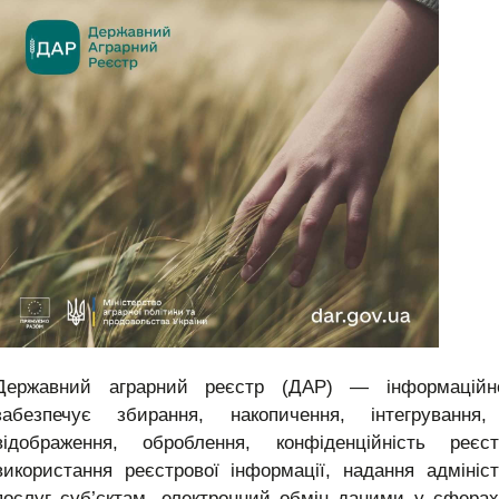
Державний аграрний реєстр (ДАР) — інформаційно
забезпечує збирання, накопичення, інтегрування,
відображення, оброблення, конфіденційність реє
використання реєстрової інформації, надання адмініс
послуг суб’єктам, електронний обмін даними у сфера