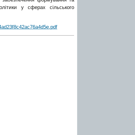
політики у сферах сільського
334ad23f8c42ac76a4d5e.pdf