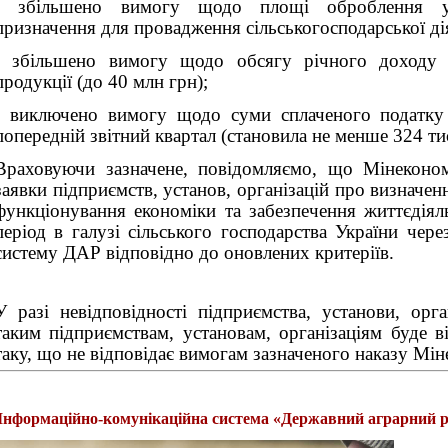
- збільшено вимогу щодо площі оброблення угі
призначення для провадження сільськогосподарської дія
- збільшено вимогу щодо обсягу річного доходу (
продукції (до 40 млн грн);
- виключено вимогу щодо суми сплаченого податку
попередній звітний квартал (становила не менше 324 тис
Враховуючи зазначене, повідомляємо, що Мінеконом
заявки підприємств, установ, організацій про визначе
функціонування економіки та забезпечення життєдіял
період в галузі сільського господарства України чер
систему ДАР відповідно до оновлених критеріїв.
У разі невідповідності підприємства, установи, орга
таким підприємствам, установам, організаціям буде в
таку, що не відповідає вимогам зазначеного наказу Мін
Інформаційно-комунікаційна система «Державний аграрний р