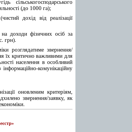
дь сільськогосподарського
льності (до 1000 га);
чистий дохід від реалізації
 на доходи фізичних осіб за
. грн).
іки розглядатиме звернення/
ння їх критично важливими для
ьності населення в особливий
ез інформаційно-комунікаційну
нізації оновленим критеріям,
ідхилено звернення/заявку, як
економіки.
еєстр»