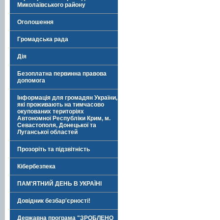
Миколаївського району
Оголошення
Громадська рада
Дія
Безоплатна первинна правова
допомога
Інформація для громадян України,
які проживають на тимчасово
окупованих територіях
Автономної Республіки Крим, м.
Севастополя, Донецької та
Луганської областей
Прозоріть та підзвітність
Кібербезпека
ПАМ'ЯТНИЙ ДЕНЬ В УКРАЇНІ
Довідник безбар'єрності!
Державна програма "ЗРОБЛЕНО