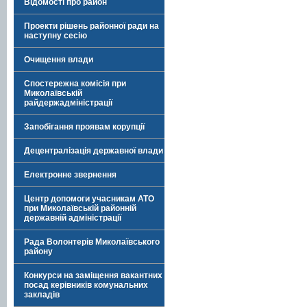
Відомості про район
Проекти рішень районної ради на
наступну сесію
Очищення влади
Спостережна комісія при
Миколаївській
райдержадміністрації
Запобігання проявам корупції
Децентралізація державної влади
Електронне звернення
Центр допомоги учасникам АТО
при Миколаївській районній
державній адміністрації
Рада Волонтерів Миколаївського
району
Конкурси на заміщення вакантних
посад керівників комунальних
закладів