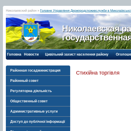
Николаевский район »
Головне Управління Держпродспоживслужби в Миколаївської
Николаевская р
государственна
Головна
Новости
Цивільний захист населення району
Оголоше
Районная госадминистрация
Стихійна торгівля
Районный совет
Регуляторна діяльність
Общественный совет
Административные услуги
Доступ до публічної інформації