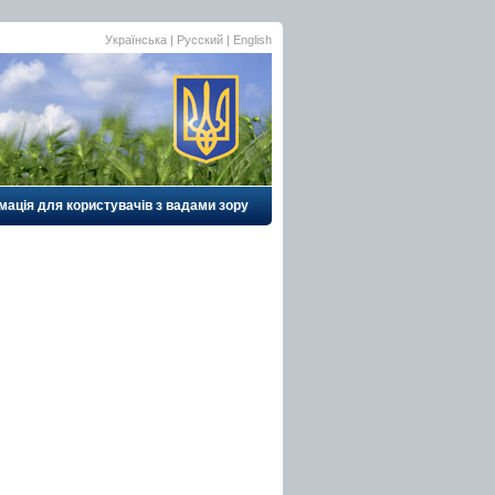
Українська
| Русский |
English
мація для користувачів з вадами зору