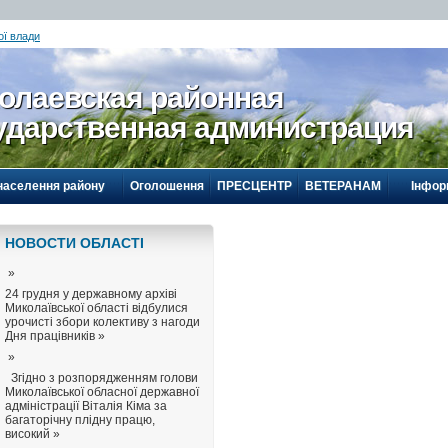
ої влади
олаевская районная
ударственная администрация
населення району
Оголошення
ПРЕСЦЕНТР
ВЕТЕРАНАМ
Інфор
НОВОСТИ ОБЛАСТI
»
24 грудня у державному архіві
Миколаївської області відбулися
урочисті збори колективу з нагоди
Дня працівників »
»
Згідно з розпорядженням голови
Миколаївської обласної державної
адміністрації Віталія Кіма за
багаторічну плідну працю,
високий »