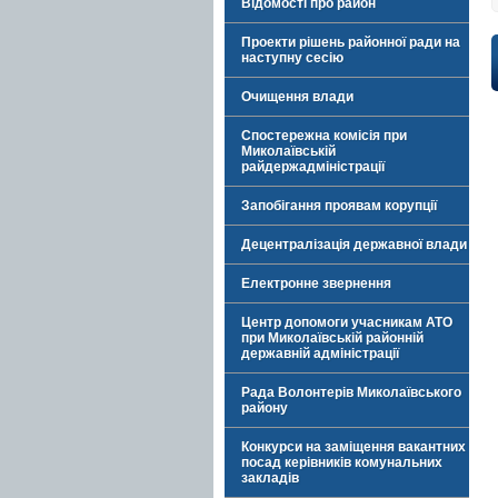
Відомості про район
Проекти рішень районної ради на
наступну сесію
Очищення влади
Спостережна комісія при
Миколаївській
райдержадміністрації
Запобігання проявам корупції
Децентралізація державної влади
Електронне звернення
Центр допомоги учасникам АТО
при Миколаївській районній
державній адміністрації
Рада Волонтерів Миколаївського
району
Конкурси на заміщення вакантних
посад керівників комунальних
закладів