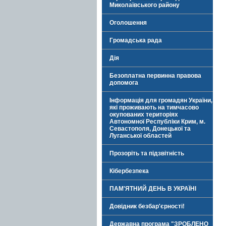
Миколаївського району
Оголошення
Громадська рада
Дія
Безоплатна первинна правова
допомога
Інформація для громадян України,
які проживають на тимчасово
окупованих територіях
Автономної Республіки Крим, м.
Севастополя, Донецької та
Луганської областей
Прозоріть та підзвітність
Кібербезпека
ПАМ'ЯТНИЙ ДЕНЬ В УКРАЇНІ
Довідник безбар'єрності!
Державна програма "ЗРОБЛЕНО