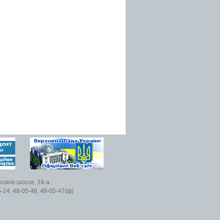
есское шоссе, 18-а
5-24, 48-05-46, 48-05-47(ф)