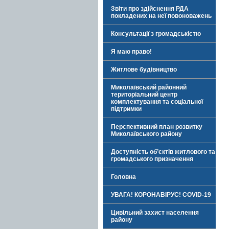
Звіти про здійснення РДА
покладених на неї повоноважень
Консультації з громадськістю
Я маю право!
Житлове будівництво
Миколаївський районний
територіальний центр
комплектування та соціальної
підтримки
Перспективний план розвитку
Миколаївського району
Доступність об’єктів житлового та
громадського призначення
Головна
УВАГА! КОРОНАВІРУС! COVID-19
Цивільний захист населення
району