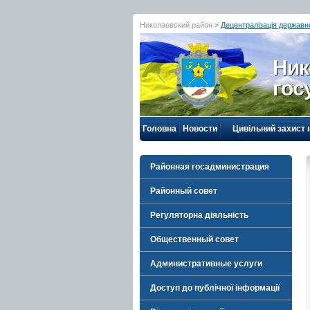
Николаевский район »
Децентралізація державн
Ник
гос
Головна
Новости
Цивільний захист 
Районная госадминистрация
Районный совет
Регуляторна діяльність
Общественный совет
Административные услуги
Доступ до публічної інформації