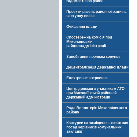
Відомості про район
Проекти рішень районної ради на
наступну сесію
Очищення влади
Спостережна комісія при
Миколаївській
райдержадміністрації
Запобігання проявам корупції
Децентралізація державної влади
Електронне звернення
Центр допомоги учасникам АТО
при Миколаївській районній
державній адміністрації
Рада Волонтерів Миколаївського
району
Конкурси на заміщення вакантних
посад керівників комунальних
закладів