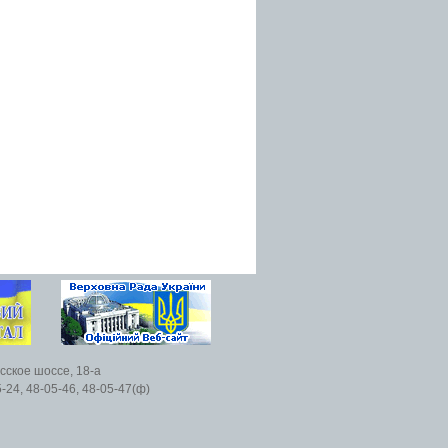
есское шоссе, 18-а
5-24, 48-05-46, 48-05-47(ф)