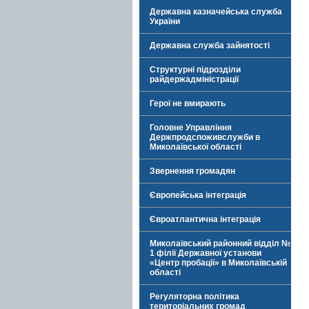
Державна казначейська служба
України
Державна служба зайнятості
Структурні підрозділи
райдержадміністрації
Герої не вмирають
Головне Управління
Держпродспоживслужби в
Миколаївської області
Звернення громадян
Європейська інтеграція
Євроатлантична інтеграція
Миколаївський районний відділ №
1 філії Державної установи
«Центр пробації» в Миколаївській
області
Регуляторна політика
територіальних громад