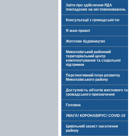
Звіти про здійснення РДА
покладених на неї повоноважень
Консультації з громадськістю
Я маю право!
Житлове будівництво
Миколаївський районний
територіальний центр
комплектування та соціальної
підтримки
Перспективний план розвитку
Миколаївського району
Доступність об’єктів житлового та
громадського призначення
Головна
УВАГА! КОРОНАВІРУС! COVID-19
Цивільний захист населення
району