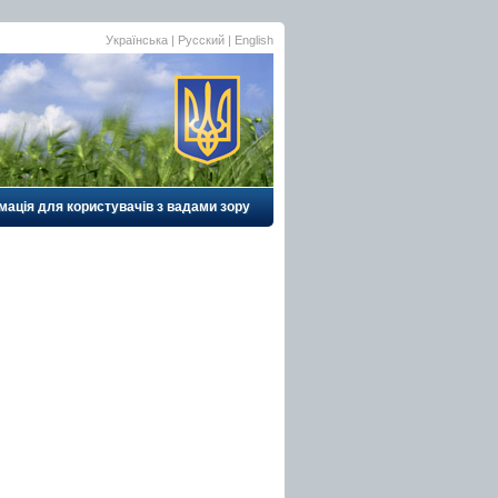
Українська
| Русский |
English
мація для користувачів з вадами зору