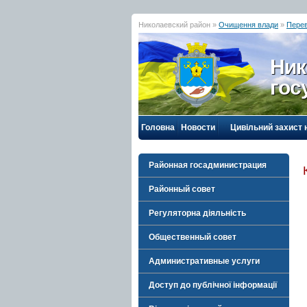
Николаевский район »
Очищення влади
»
Перев
Ник
гос
Головна
Новости
Цивільний захист 
Районная госадминистрация
Районный совет
Регуляторна діяльність
Общественный совет
Административные услуги
Доступ до публічної інформації