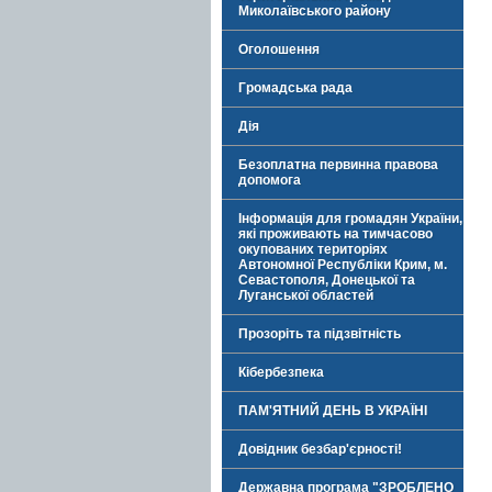
Миколаївського району
Оголошення
Громадська рада
Дія
Безоплатна первинна правова
допомога
Інформація для громадян України,
які проживають на тимчасово
окупованих територіях
Автономної Республіки Крим, м.
Севастополя, Донецької та
Луганської областей
Прозоріть та підзвітність
Кібербезпека
ПАМ'ЯТНИЙ ДЕНЬ В УКРАЇНІ
Довідник безбар'єрності!
Державна програма "ЗРОБЛЕНО