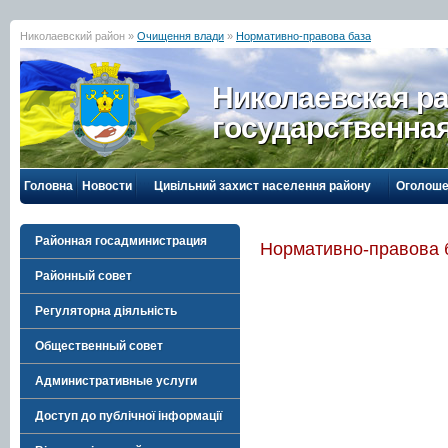
Николаевский район »
Очищення влади
»
Нормативно-правова база
Николаевская р
государственна
Головна
Новости
Цивільний захист населення району
Оголоше
Районная госадминистрация
Нормативно-правова 
Районный совет
Регуляторна діяльність
Общественный совет
Административные услуги
Доступ до публічної інформації