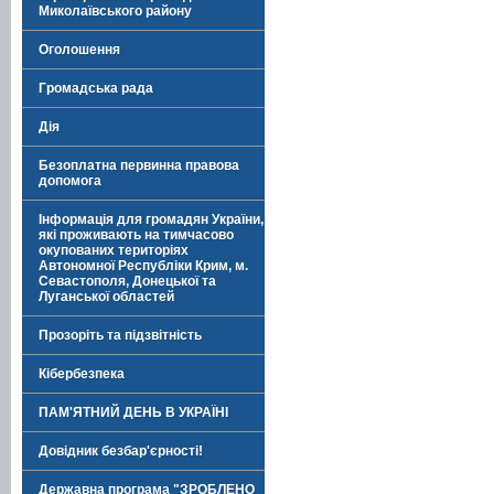
Миколаївського району
Оголошення
Громадська рада
Дія
Безоплатна первинна правова
допомога
Інформація для громадян України,
які проживають на тимчасово
окупованих територіях
Автономної Республіки Крим, м.
Севастополя, Донецької та
Луганської областей
Прозоріть та підзвітність
Кібербезпека
ПАМ'ЯТНИЙ ДЕНЬ В УКРАЇНІ
Довідник безбар'єрності!
Державна програма "ЗРОБЛЕНО