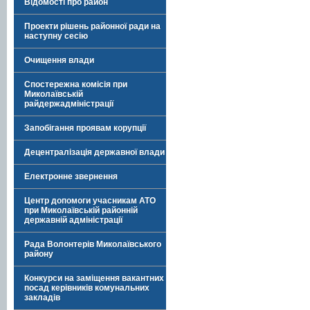
Відомості про район
Проекти рішень районної ради на
наступну сесію
Очищення влади
Спостережна комісія при
Миколаївській
райдержадміністрації
Запобігання проявам корупції
Децентралізація державної влади
Електронне звернення
Центр допомоги учасникам АТО
при Миколаївській районній
державній адміністрації
Рада Волонтерів Миколаївського
району
Конкурси на заміщення вакантних
посад керівників комунальних
закладів