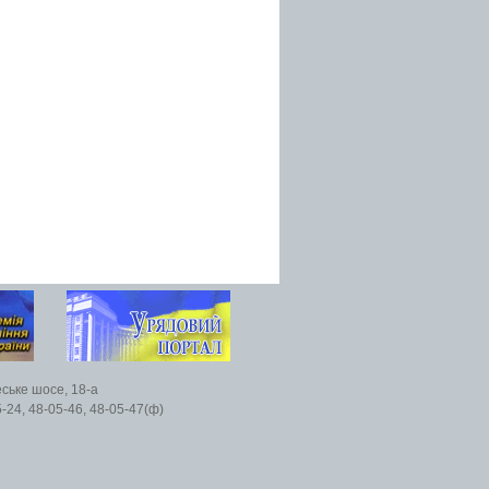
еське шосе, 18-а
5-24, 48-05-46, 48-05-47(ф)