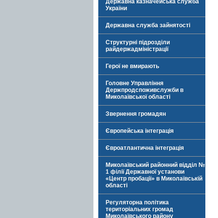
Державна казначейська служба
України
Державна служба зайнятості
Структурні підрозділи
райдержадміністрації
Герої не вмирають
Головне Управління
Держпродспоживслужби в
Миколаївської області
Звернення громадян
Європейська інтеграція
Євроатлантична інтеграція
Миколаївський районний відділ №
1 філії Державної установи
«Центр пробації» в Миколаївській
області
Регуляторна політика
територіальних громад
Миколаївського району