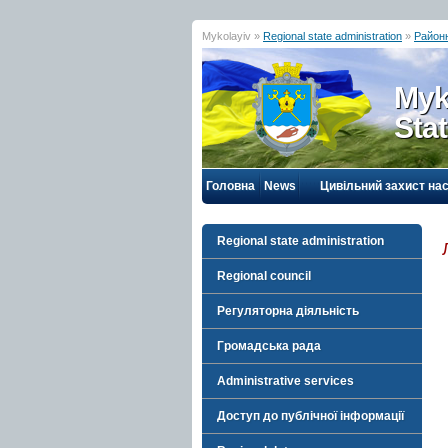
Mykolayiv »
Regional state administration
»
Районн
Myk
Sta
Головна
News
Цивільний захист на
Regional state administration
Regional council
Регуляторна діяльність
Громадська рада
Administrative services
Доступ до публічної інформації