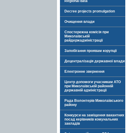
Regional data
Decree projects promulgation
Очищення влади
Спостережна комісія при
Миколаївській
райдержадміністрації
Запобігання проявам корупції
Децентралізація державної влади
Електронне звернення
Центр допомоги учасникам АТО
при Миколаївській районній
державній адміністрації
Рада Волонтерів Миколаївського
району
Конкурси на заміщення вакантних
посад керівників комунальних
закладів