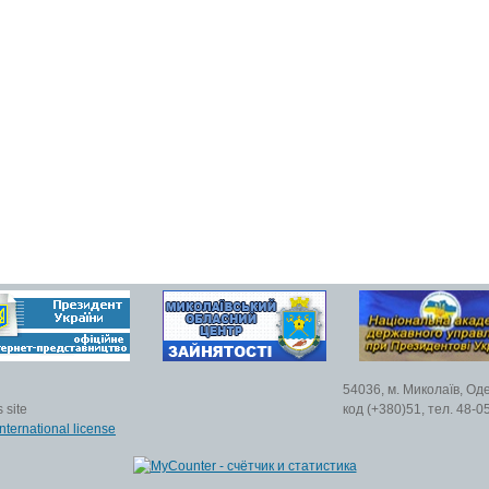
54036, м. Миколаїв, Од
 site
код (+380)51, тел. 48-0
nternational license