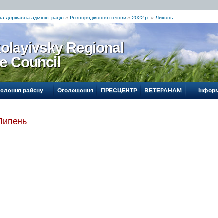
а державна адміністрація
»
Розпорядження голови
»
2022 р.
»
Липень
olayivsky Regional
te Council
селення району
Оголошення
ПРЕСЦЕНТР
ВЕТЕРАНАМ
Інформ
Липень