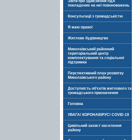
Звіти про здійснення РДА
покладених на неї повоноважень
Консультації з громадськістю
Я маю право!
Житлове будівництво
Миколаївський районний
територіальний центр
комплектування та соціальної
підтримки
Перспективний план розвитку
Миколаївського району
Доступність об’єктів житлового та
громадського призначення
Головна
УВАГА! КОРОНАВІРУС! COVID-19
Цивільний захист населення
району