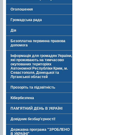
Оголошення
Громадська рада
Дія
Безоплатна первинна правова
допомога
Інформація для громадян України,
які проживають на тимчасово
окупованих територіях
Автономної Республіки Крим, м.
Севастополя, Донецької та
Луганської областей
Прозоріть та підзвітність
Кібербезпека
ПАМ'ЯТНИЙ ДЕНЬ В УКРАЇНІ
Довідник безбар'єрності!
Державна програма "ЗРОБЛЕНО
В УКРАЇНІ"