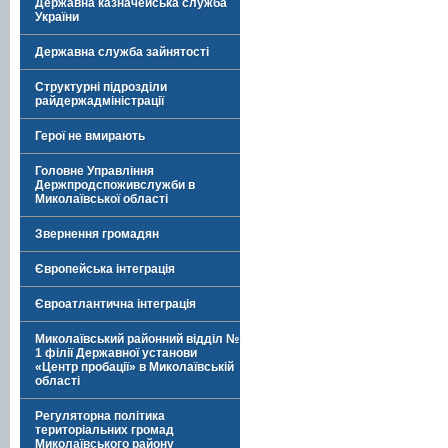
Державна казначейська служба
України
Державна служба зайнятості
Структурні підрозділи
райдержадміністрації
Герої не вмирають
Головне Управління
Держпродспоживслужби в
Миколаївської області
Звернення громадян
Європейська інтеграція
Євроатлантична інтеграція
Миколаївський районний відділ №
1 філії Державної установи
«Центр пробації» в Миколаївській
області
Регуляторна політика
територіальних громад
Миколаївського району