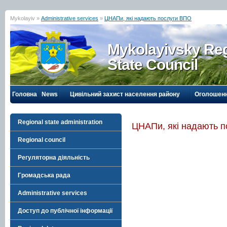
Mykolayiv »
Administrative services
»
ЦНАПи, які надають послуги ВПО
Mykolayivsky Reg
State Council
Головна
News
Цивільний захист населення району
Оголошен
Regional state administration
ЦНАПи, які надають 
Regional council
Регуляторна діяльність
Громадська рада
Administrative services
Доступ до публічної інформації