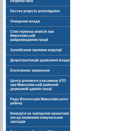
Regional data
Decree projects promulgation
Очищення влади
Спостережна комісія при
Миколаївській
райдержадміністрації
Запобігання проявам корупції
Децентралізація державної влади
Електронне звернення
Центр допомоги учасникам АТО
при Миколаївській районній
державній адміністрації
Рада Волонтерів Миколаївського
району
Конкурси на заміщення вакантних
посад керівників комунальних
закладів