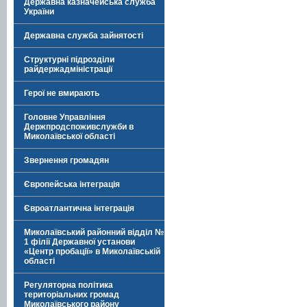
Державна казначейська служба
України
Державна служба зайнятості
Структурні підрозділи
райдержадміністрації
Герої не вмирають
Головне Управління
Держпродспоживслужби в
Миколаївської області
Звернення громадян
Європейська інтеграція
Євроатлантична інтеграція
Миколаївський районний відділ №
1 філії Державної установи
«Центр пробації» в Миколаївській
області
Регуляторна політика
територіальних громад
Миколаївського району