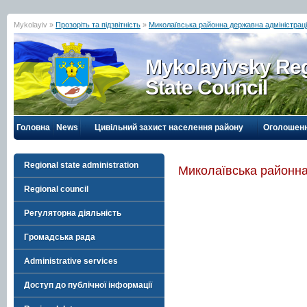
Mykolayiv »
Прозоріть та підзвітність
»
Миколаївська районна державна адміністрац
Mykolayivsky Reg
State Council
Головна
News
Цивільний захист населення району
Оголошен
Regional state administration
Миколаївська районна
Regional council
Регуляторна діяльність
Громадська рада
Administrative services
Доступ до публічної інформації