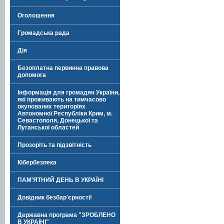
Оголошення
Громадська рада
Дія
Безоплатна первинна правова
допомога
Інформація для громадян України,
які проживають на тимчасово
окупованих територіях
Автономної Республіки Крим, м.
Севастополя, Донецької та
Луганської областей
Прозоріть та підзвітність
Кібербезпека
ПАМ'ЯТНИЙ ДЕНЬ В УКРАЇНІ
Довідник безбар'єрності!
Державна програма "ЗРОБЛЕНО
В УКРАЇНІ"