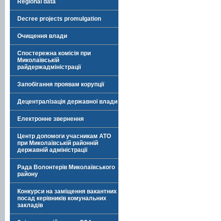
Regional data
Decree projects promulgation
Очищення влади
Спостережна комісія при
Миколаївській
райдержадміністрації
Запобігання проявам корупції
Децентралізація державної влади
Електронне звернення
Центр допомоги учасникам АТО
при Миколаївській районній
державній адміністрації
Рада Волонтерів Миколаївського
району
Конкурси на заміщення вакантних
посад керівників комунальних
закладів