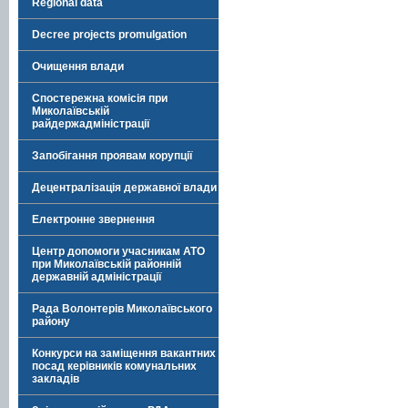
Regional data
Decree projects promulgation
Очищення влади
Спостережна комісія при
Миколаївській
райдержадміністрації
Запобігання проявам корупції
Децентралізація державної влади
Електронне звернення
Центр допомоги учасникам АТО
при Миколаївській районній
державній адміністрації
Рада Волонтерів Миколаївського
району
Конкурси на заміщення вакантних
посад керівників комунальних
закладів