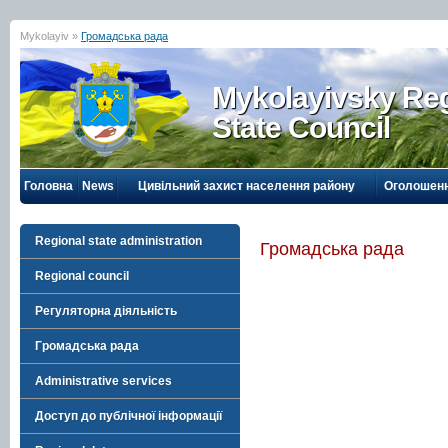
Mykolayiv »
Громадська рада
Mykolayivsky Reg
State Council
Головна
News
Цивільний захист населення району
Оголошен
Regional state administration
Громадська рада
Regional council
Регуляторна діяльність
Громадська рада
Administrative services
Доступ до публічної інформації