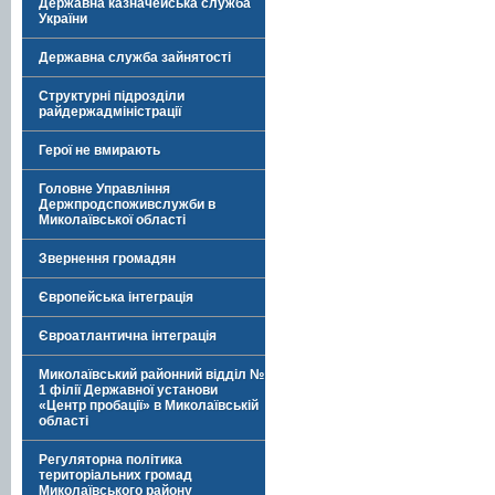
Державна казначейська служба
України
Державна служба зайнятості
Структурні підрозділи
райдержадміністрації
Герої не вмирають
Головне Управління
Держпродспоживслужби в
Миколаївської області
Звернення громадян
Європейська інтеграція
Євроатлантична інтеграція
Миколаївський районний відділ №
1 філії Державної установи
«Центр пробації» в Миколаївській
області
Регуляторна політика
територіальних громад
Миколаївського району