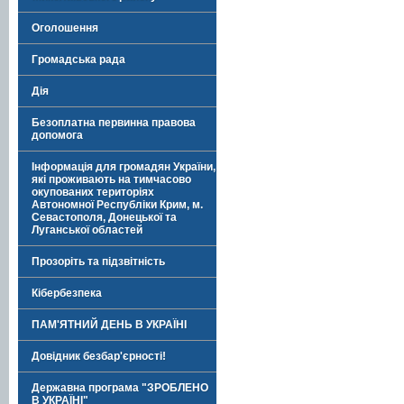
Оголошення
Громадська рада
Дія
Безоплатна первинна правова
допомога
Інформація для громадян України,
які проживають на тимчасово
окупованих територіях
Автономної Республіки Крим, м.
Севастополя, Донецької та
Луганської областей
Прозоріть та підзвітність
Кібербезпека
ПАМ'ЯТНИЙ ДЕНЬ В УКРАЇНІ
Довідник безбар'єрності!
Державна програма "ЗРОБЛЕНО
В УКРАЇНІ"