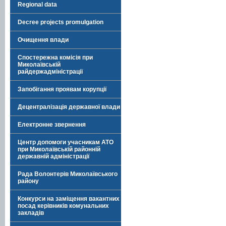
Regional data
Decree projects promulgation
Очищення влади
Спостережна комісія при
Миколаївській
райдержадміністрації
Запобігання проявам корупції
Децентралізація державної влади
Електронне звернення
Центр допомоги учасникам АТО
при Миколаївській районній
державній адміністрації
Рада Волонтерів Миколаївського
району
Конкурси на заміщення вакантних
посад керівників комунальних
закладів