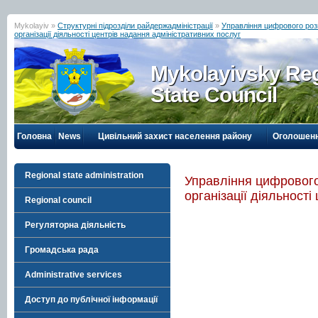
Mykolayiv »
Структурні підрозділи райдержадміністрації
»
Управління цифрового розв
організації діяльності центрів надання адміністративних послуг
Mykolayivsky Reg
State Council
Головна
News
Цивільний захист населення району
Оголошен
Regional state administration
Управління цифрового
організації діяльност
Regional council
Регуляторна діяльність
Громадська рада
Administrative services
Доступ до публічної інформації