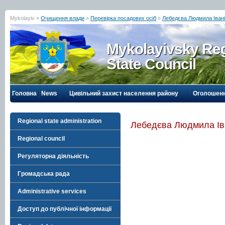
Mykolayiv »
Очищення влади
»
Перевірка посадових осіб
»
Лебедєва Людмила Іван
Mykolayivsky Reg
State Council
Головна
News
Цивільний захист населення району
Оголошен
Regional state administration
Лебедєва Людмила Ів
Regional council
Регуляторна діяльність
Громадська рада
Administrative services
Доступ до публічної інформації