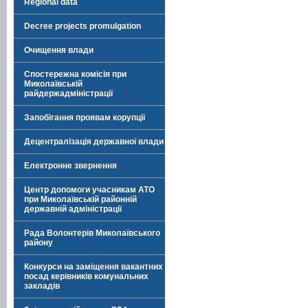
Regional data
Decree projects promulgation
Очищення влади
Спостережна комісія при
Миколаївській
райдержадміністрації
Запобігання проявам корупції
Децентралізація державної влади
Електронне звернення
Центр допомоги учасникам АТО
при Миколаївській районній
державній адміністрації
Рада Волонтерів Миколаївського
району
Конкурси на заміщення вакантних
посад керівників комунальних
закладів