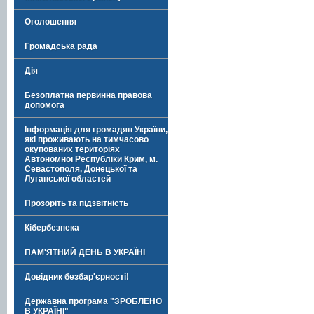
Оголошення
Громадська рада
Дія
Безоплатна первинна правова
допомога
Інформація для громадян України,
які проживають на тимчасово
окупованих територіях
Автономної Республіки Крим, м.
Севастополя, Донецької та
Луганської областей
Прозоріть та підзвітність
Кібербезпека
ПАМ'ЯТНИЙ ДЕНЬ В УКРАЇНІ
Довідник безбар'єрності!
Державна програма "ЗРОБЛЕНО
В УКРАЇНІ"