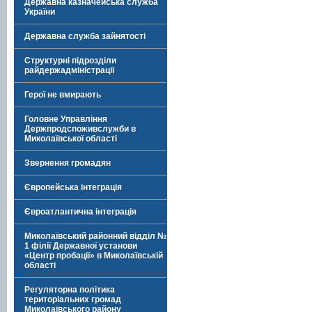
Державна казначейська служба
України
Державна служба зайнятості
Структурні підрозділи
райдержадміністрації
Герої не вмирають
Головне Управління
Держпродспоживслужби в
Миколаївської області
Звернення громадян
Європейська інтеграція
Євроатлантична інтеграція
Миколаївський районний відділ №
1 філії Державної установи
«Центр пробації» в Миколаївській
області
Регуляторна політика
територіальних громад
Миколаївського району