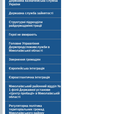
Державна казначейська служба
України
Державна служба зайнятості
Структурні підрозділи
райдержадміністрації
Герої не вмирають
Головне Управління
Держпродспоживслужби в
Миколаївської області
Звернення громадян
Європейська інтеграція
Євроатлантична інтеграція
Миколаївський районний відділ №
1 філії Державної установи
«Центр пробації» в Миколаївській
області
Регуляторна політика
територіальних громад
Миколаївського району