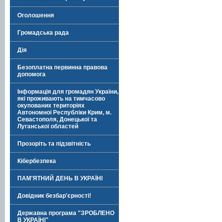
Оголошення
Громадська рада
Дія
Безоплатна первинна правова
допомога
Інформація для громадян України,
які проживають на тимчасово
окупованих територіях
Автономної Республіки Крим, м.
Севастополя, Донецької та
Луганської областей
Прозоріть та підзвітність
Кібербезпека
ПАМ'ЯТНИЙ ДЕНЬ В УКРАЇНІ
Довідник безбар'єрності!
Державна програма "ЗРОБЛЕНО
В УКРАЇНІ"