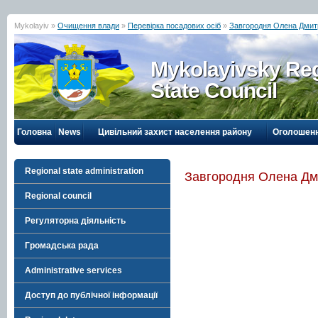
Mykolayiv »
Очищення влади
»
Перевірка посадових осіб
»
Завгородня Олена Дмит
Mykolayivsky Reg
State Council
Головна
News
Цивільний захист населення району
Оголошен
Regional state administration
Завгородня Олена Дм
Regional council
Регуляторна діяльність
Громадська рада
Administrative services
Доступ до публічної інформації