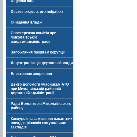
Regional data
Decree projects promulgation
Очищення влади
Спостережна комісія при
Миколаївській
райдержадміністрації
Запобігання проявам корупції
Децентралізація державної влади
Електронне звернення
Центр допомоги учасникам АТО
при Миколаївській районній
державній адміністрації
Рада Волонтерів Миколаївського
району
Конкурси на заміщення вакантних
посад керівників комунальних
закладів