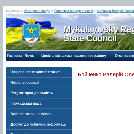
Mykolayiv »
Очищення влади
»
Перевірка посадових осіб
»
Бойченко Валерій Олек
Mykolayivsky Reg
State Council
Головна
News
Цивільний захист населення району
Оголошен
Regional state administration
Бойченко Валерій Ол
Regional council
Регуляторна діяльність
Громадська рада
Administrative services
Доступ до публічної інформації