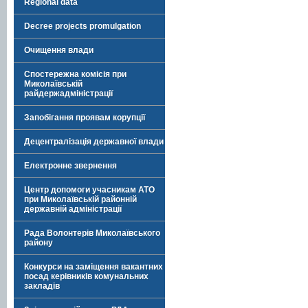
Regional data
Decree projects promulgation
Очищення влади
Спостережна комісія при
Миколаївській
райдержадміністрації
Запобігання проявам корупції
Децентралізація державної влади
Електронне звернення
Центр допомоги учасникам АТО
при Миколаївській районній
державній адміністрації
Рада Волонтерів Миколаївського
району
Конкурси на заміщення вакантних
посад керівників комунальних
закладів