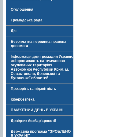
Оголошення
Громадська рада
Дія
Безоплатна первинна правова
допомога
Інформація для громадян України,
які проживають на тимчасово
окупованих територіях
Автономної Республіки Крим, м.
Севастополя, Донецької та
Луганської областей
Прозоріть та підзвітність
Кібербезпека
ПАМ'ЯТНИЙ ДЕНЬ В УКРАЇНІ
Довідник безбар'єрності!
Державна програма "ЗРОБЛЕНО
В УКРАЇНІ"