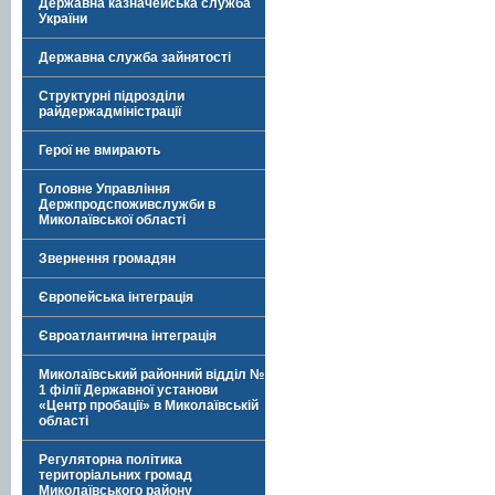
Державна казначейська служба
України
Державна служба зайнятості
Структурні підрозділи
райдержадміністрації
Герої не вмирають
Головне Управління
Держпродспоживслужби в
Миколаївської області
Звернення громадян
Європейська інтеграція
Євроатлантична інтеграція
Миколаївський районний відділ №
1 філії Державної установи
«Центр пробації» в Миколаївській
області
Регуляторна політика
територіальних громад
Миколаївського району